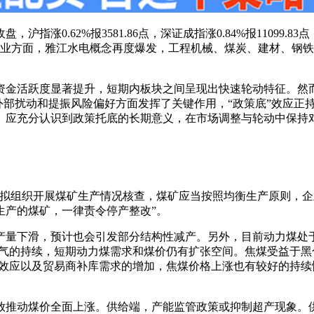
.62%报3581.86点，深证成指涨0.84%报11099.83点，创
元。行业方面，雅江水电概念再度爆发，工程机械、煤炭、建材、
，资金活跃度显著提升，短期内板块之间呈现出快速轮动特征。
外部扰动和提振风险偏好方面发挥了关键作用，“政策底”效应正
。应充分认识到政策托底的长期意义，在市场调整与轮动中保持
局拟组织开展煤矿生产情况核查，煤矿应当按照均衡生产原则，
生产的煤矿，一律责令停产整改”。
产量下滑，预计也会引发部分结构性减产。另外，目前动力煤处于
天气的持续，短期动力煤需求和煤价仍有扩张空间。焦煤受益于
馈效应以及贸易商补库需求的增加，焦煤价格上涨也有较好的持
放推动煤价全面上涨。供给端，产能监管政策或抑制超产现象。