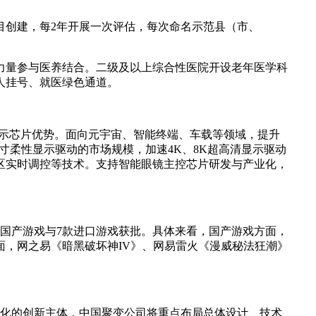
项目创建，每2年开展一次评估，每次命名示范县（市、
力量参与医养结合。二级及以上综合性医院开设老年医学科
人挂号、就医绿色通道。
大显示芯片优势。面向元宇宙、智能终端、车载等领域，提升
寸柔性显示驱动的市场规模，加速4K、8K超高清显示驱动
区实时调控等技术。支持智能眼镜主控芯片研发与产业化，
27款国产游戏与7款进口游戏获批。具体来看，国产游戏方面，
，网之易《暗黑破坏神IV》、网易雷火《漫威秘法狂潮》
业化的创新主体，中国聚变公司将重点布局总体设计、技术