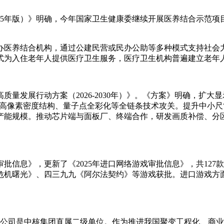
025年版）》明确，今年国家卫生健康委继续开展医养结合示范
办医养结合机构，通过公建民营或民办公助等多种模式支持社会
式为入住老年人提供医疗卫生服务，医疗卫生机构普遍建立老年
量发展行动方案（2026-2030年）》。《方案》明确，扩
延、高像素密度结构、量子点全彩化等全链条技术攻关。提升中小尺
产能规模。推动芯片端与面板厂、终端合作，研发画质补偿、分
戏审批信息》，更新了《2025年进口网络游戏审批信息》，共1
危机曙光》、四三九九《阿尔法契约》等游戏获批。进口游戏方面
该公司是中核集团直属二级单位。作为推进我国聚变工程化、商