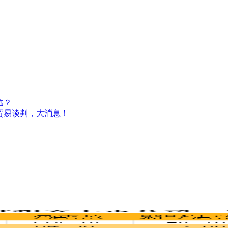
临？
贸易谈判，大消息！