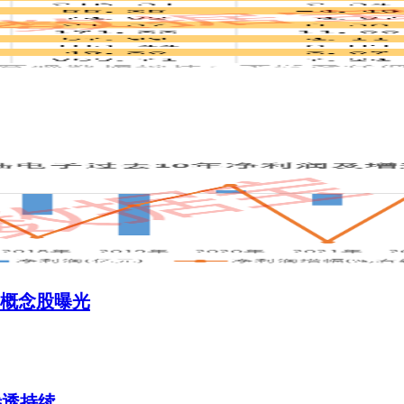
，概念股曝光
渗透持续