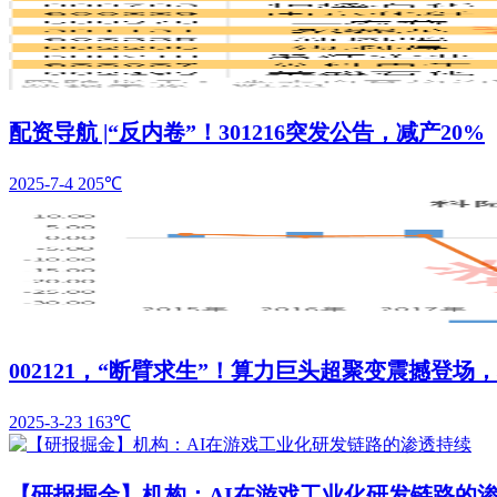
配资导航 |“反内卷”！301216突发公告，减产20%
2025-7-4
205℃
002121，“断臂求生”！算力巨头超聚变震撼登场
2025-3-23
163℃
【研报掘金】机构：AI在游戏工业化研发链路的