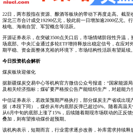
22日，两市股指在资源、酿酒等板块的带动下再度走高。截至收盘，沪指涨0
深北三市合计成交19290亿元，较此前一日增加逾2000亿
核电、海南自贸、军贸概念等活跃。
开源证券表示，在突破3500点关口后，市场情绪阶段性升温
场底部。中央汇金通过多轮ETF增持释放出稳定信号，在应对
期平稳、资金面整体充裕的环境下，市场结构性活跃有望延续
今日投资机会解析
煤炭板块迎催化
据新疆煤炭交易中心等机构官方微信公众号报道：“国家能源
及相关经济指标；煤矿要严格按公告产能组织生产，对超能力
中信证券表示，若政策预期严格执行，部分煤炭主产省或出现
据（本段下同），煤价从年内底部反弹已超过6%。随着高温
从6月中旬的底部上涨了15%，后续随着期现市场联动的正反
叠加，则有望推动煤价超预期。
该机构表示，短期而言，行业需求逐步改善，补库需求持续释