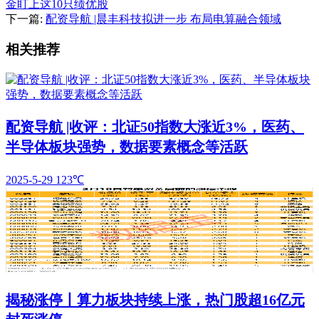
金盯上这10只绩优股
下一篇:
配资导航 |晨丰科技拟进一步 布局电算融合领域
相关推荐
配资导航 |收评：北证50指数大涨近3%，医药、
半导体板块强势，数据要素概念等活跃
2025-5-29
123℃
揭秘涨停丨算力板块持续上涨，热门股超16亿元