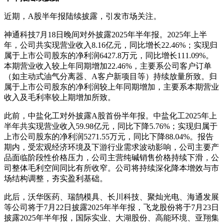
近期，A股半年报陆续披露，引发市场关注。
神通科技7月18日晚间对外披露2025年半年报。2025年上半
年，公司共实现营业收入8.16亿元，同比增长22.46%；实现归
属于上市公司股东的净利润6427.8万元，同比增长111.09%。
本期营业收入较上年同期增加22.46%，主要系公司客户订单
（如主动式油气分离器、A客户新项目等）持续放量所致。归
属于上市公司股东的净利润较上年同期增加，主要系本期营业
收入及毛利率较上期增加所致。
此前，中盐化工对外披露A股首份半年报。中盐化工2025年上
半年共实现营业收入59.98亿元，同比下降5.76%；实现归属于
上市公司股东的净利润5271.55万元，同比下降88.04%。报告
期内，受宏观经济环境及下游行业需求波动影响，公司主要产
品面临阶段性价格压力，公司主营纯碱销售价格持续下滑，公
司整体毛利空间同比有所收窄。公司将持续深化降本增效与市
场结构调整，夯实盈利基础。
此后，沃华医药、瑞鹄模具、长川科技、聚灿光电、海通发展
等公司将于7月22日披露2025年半年报，飞龙股份将于7月23日
披露2025年半年报，国际实业、大湖股份、高能环境、亚翔集