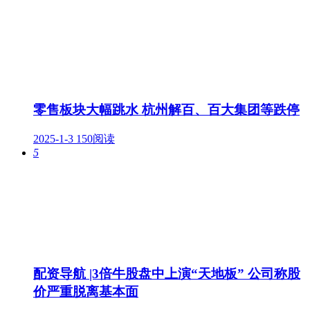
零售板块大幅跳水 杭州解百、百大集团等跌停
2025-1-3
150阅读
5
配资导航 |3倍牛股盘中上演“天地板” 公司称股
价严重脱离基本面