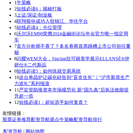
1
牛策略
2
短线必读6：揭秘打板
3
上证/深证/创业板
4
联翔股份成功入驻锦江、华住平台
5
短线必读4：仓位管理
6
沃尔沃EM90荣膺2024金融街论坛年会官方唯一指定用
车
7
卖方分析师不香了？多名券商首席跳槽上市公司担任董
秘
8
闪耀WEM大会，Sinclair欣可丽美学展示ELLANSÉ®伊
妍仕®二代新品
9
短线必读5：如何练就交易系统
10
这台单晶炉让碳化硅告别“盲盒生长”｜“沪市新质生产
力巡礼”系列报道
11
严监管助推资本市场规范化 新“国九条”后执法效能提
升超一倍
12
短线必读1：超短选手如何复盘？
友情链接：
股票证券
推荐
配资导航
观点
牛策略
配资导航
排行
配资导航
|
网站地图