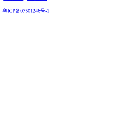
粤ICP备07501246号-1