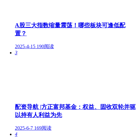
A股三大指数缩量震荡！哪些板块可逢低配
置？
2025-4-15
190阅读
3
配资导航 |方正富邦基金：权益、固收双轮并驱
以持有人利益为先
2025-6-7
169阅读
4