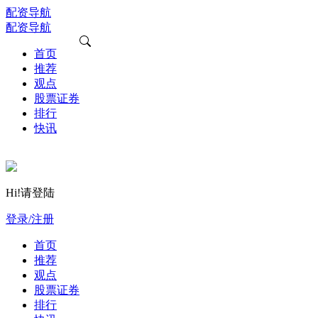
配资导航
配资导航
首页
推荐
观点
股票证券
排行
快讯
Hi!请登陆
登录/注册
首页
推荐
观点
股票证券
排行