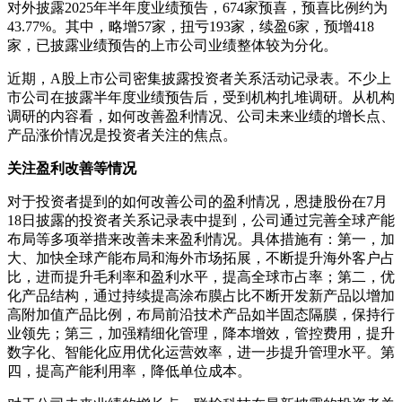
对外披露2025年半年度业绩预告，674家预喜，预喜比例约为
43.77%。其中，略增57家，扭亏193家，续盈6家，预增418
家，已披露业绩预告的上市公司业绩整体较为分化。
近期，A股上市公司密集披露投资者关系活动记录表。不少上
市公司在披露半年度业绩预告后，受到机构扎堆调研。从机构
调研的内容看，如何改善盈利情况、公司未来业绩的增长点、
产品涨价情况是投资者关注的焦点。
关注盈利改善等情况
对于投资者提到的如何改善公司的盈利情况，恩捷股份在7月
18日披露的投资者关系记录表中提到，公司通过完善全球产能
布局等多项举措来改善未来盈利情况。具体措施有：第一，加
大、加快全球产能布局和海外市场拓展，不断提升海外客户占
比，进而提升毛利率和盈利水平，提高全球市占率；第二，优
化产品结构，通过持续提高涂布膜占比不断开发新产品以增加
高附加值产品比例，布局前沿技术产品如半固态隔膜，保持行
业领先；第三，加强精细化管理，降本增效，管控费用，提升
数字化、智能化应用优化运营效率，进一步提升管理水平。第
四，提高产能利用率，降低单位成本。