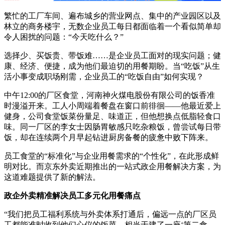
繁忙的工厂车间、遍布城乡的营业网点、集中的产业园区以及
林立的商务楼宇，无数企业员工每日都面临着一个看似简单却
令人困扰的问题：“今天吃什么？”
选择少、买饭贵、带饭难……是企业员工面对的现实问题；健
康、经济、便捷，成为他们最迫切的用餐期盼。当“吃饭”从生
活小事变成职场刚需，企业员工的“吃饭自由”如何实现？
中午12:00的厂区食堂，河南神火煤电股份有限公司的饭香准
时漫溢开来。工人小周端着餐盘在窗口前徘徊——他最近爱上
健身，公司食堂饭菜份量足、味道正，但他想换点低脂轻食口
味。同一厂区的李女士因肠胃敏感只吃杂粮饭，曾尝试每日带
饭，却在连续两个月早起钻进厨房备餐的疲惫中败下阵来。
员工食堂的“标准化”与企业用餐需求的“个性化”，在此形成鲜
明对比。而京东外卖近期推出的一站式政企用餐解决方案，为
这道难题提供了新的解法。
政企外卖精准解决员工多元化用餐痛点
“我们把员工福利系统与外卖体系打通后，偏远一点的厂区员
工都能准时收到他们心仪的饭菜，相当于建了一座‘第二食