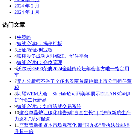
2024 年 2 月
2024 年 1 月
热门文章
1
牛策略
2
短线必读6：揭秘打板
3
上证/深证/创业板
4
联翔股份成功入驻锦江、华住平台
5
短线必读4：仓位管理
6
沃尔沃EM90荣膺2024金融街论坛年会官方唯一指定用
车
7
卖方分析师不香了？多名券商首席跳槽上市公司担任董
秘
8
闪耀WEM大会，Sinclair欣可丽美学展示ELLANSÉ®伊
妍仕®二代新品
9
短线必读5：如何练就交易系统
10
这台单晶炉让碳化硅告别“盲盒生长”｜“沪市新质生产
力巡礼”系列报道
11
严监管助推资本市场规范化 新“国九条”后执法效能提
升超一倍