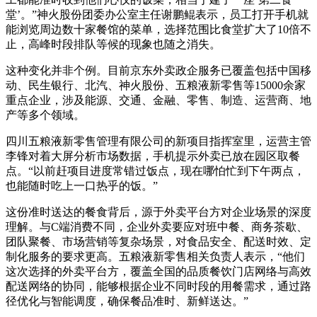
堂’。”神火股份团委办公室主任谢鹏鲲表示，员工打开手机就
能浏览周边数十家餐馆的菜单，选择范围比食堂扩大了10倍不
止，高峰时段排队等候的现象也随之消失。
这种变化并非个例。目前京东外卖政企服务已覆盖包括中国移
动、民生银行、北汽、神火股份、五粮液新零售等15000余家
重点企业，涉及能源、交通、金融、零售、制造、运营商、地
产等多个领域。
四川五粮液新零售管理有限公司的新项目指挥室里，运营主管
李锋对着大屏分析市场数据，手机提示外卖已放在园区取餐
点。“以前赶项目进度常错过饭点，现在哪怕忙到下午两点，
也能随时吃上一口热乎的饭。”
这份准时送达的餐食背后，源于外卖平台方对企业场景的深度
理解。与C端消费不同，企业外卖要应对班中餐、商务茶歇、
团队聚餐、市场营销等复杂场景，对食品安全、配送时效、定
制化服务的要求更高。五粮液新零售相关负责人表示，“他们
这次选择的外卖平台方，覆盖全国的品质餐饮门店网络与高效
配送网络的协同，能够根据企业不同时段的用餐需求，通过路
径优化与智能调度，确保餐品准时、新鲜送达。”