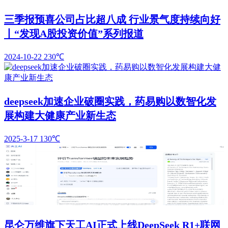
三季报预喜公司占比超八成 行业景气度持续向好
丨“发现A股投资价值”系列报道
2024-10-22
230℃
deepseek加速企业破圈实践，药易购以数智化发
展构建大健康产业新生态
2025-3-17
130℃
昆仑万维旗下天工AI正式上线DeepSeek R1+联网