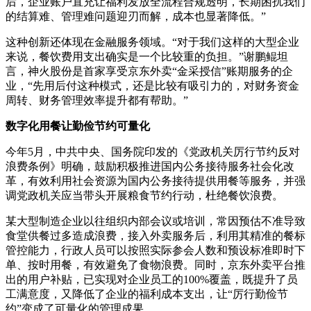
后，企业账户直充让福利发放全流程合规透明，长期困扰我们
的结算难、管理难问题迎刃而解，成本也显著降低。”
这种创新还体现在金融服务领域。“对于我们这样的大型企业
来说，餐饮费用支出确实是一个比较重的负担。”谢鹏鲲坦
言，神火股份是首家享受京东外卖“金采授信”账期服务的企
业，“先用后付这种模式，还是比较有吸引力的，对财务资金
周转、财务管理效率提升都有帮助。”
数字化用餐让勤俭节约可量化
今年5月，中共中央、国务院印发的《党政机关厉行节约反对
浪费条例》明确，鼓励积极推进国内公务接待服务社会化改
革，有效利用社会资源为国内公务接待提供用餐等服务，并强
调党政机关应当带头开展粮食节约行动，杜绝餐饮浪费。
某大型制造企业以往组织内部会议或培训，常因预估不准导致
食堂供餐过多造成浪费，接入外卖服务后，利用其精准的餐标
管控能力，行政人员可以按照实际参会人数和预设标准即时下
单、按时用餐，有效避免了食物浪费。同时，京东外卖平台推
出的用户补贴，已实现对企业员工的100%覆盖，既提升了员
工满意度，又降低了企业的福利成本支出，让“厉行勤俭节
约”变成了可量化的管理成果。