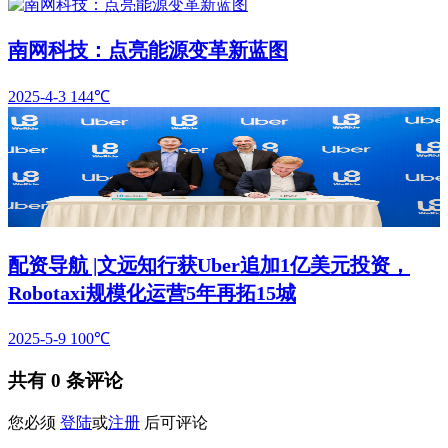
南网科技：点亮能源变革新蓝图
2025-4-3
144℃
配资导航 |文远知行获Uber追加1亿美元投资，
Robotaxi规模化运营5年再拓15城
2025-5-9
100℃
共有
0
条评论
您必须
登陆
或
注册
后可评论