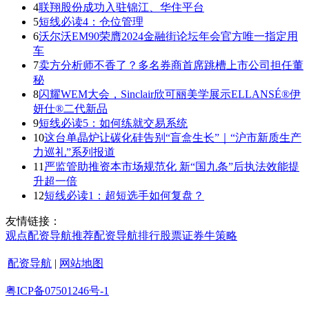
4
联翔股份成功入驻锦江、华住平台
5
短线必读4：仓位管理
6
沃尔沃EM90荣膺2024金融街论坛年会官方唯一指定用
车
7
卖方分析师不香了？多名券商首席跳槽上市公司担任董
秘
8
闪耀WEM大会，Sinclair欣可丽美学展示ELLANSÉ®伊
妍仕®二代新品
9
短线必读5：如何练就交易系统
10
这台单晶炉让碳化硅告别“盲盒生长”｜“沪市新质生产
力巡礼”系列报道
11
严监管助推资本市场规范化 新“国九条”后执法效能提
升超一倍
12
短线必读1：超短选手如何复盘？
友情链接：
观点
配资导航
推荐
配资导航
排行
股票证券
牛策略
配资导航
|
网站地图
粤ICP备07501246号-1