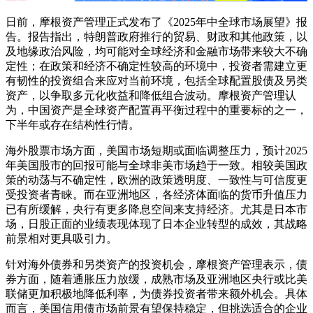
日前，摩根资产管理正式发布了《2025年中全球市场展望》报
告。报告指出，特朗普政府推行的贸易、财政和其他政策，以
及地缘政治风险，均可能对全球经济和金融市场带来较大不确
定性；在政策和经济不确定性较高的环境中，投资者需建立更
有韧性的投资组合来应对当前环境，包括全球配置股债及另类
资产，以争取多元化收益和降低组合波动。摩根资产管理认
为，中国资产是全球资产配置再平衡过程中的重要标的之一，
下半年或存在结构性行情。
海外股票市场方面，美国市场短期或面临调整压力，预计2025
年美国股市的回报可能与全球非美市场趋于一致。相较美国政
策的动荡与不确定性，欧洲的政策透明度、一致性与可信度更
受投资者青睐。而在亚洲地区，各经济体面临的货币升值压力
已有所缓解，央行有更多降息空间来支持经济。尤其是日本市
场，日股正面的业绩表现体现了日本企业转型的成效，其战略
前景相对更具吸引力。
针对海外债券和另类资产的投资机会，摩根资产管理表示，债
券方面，随着通胀压力放缓，成熟市场及亚洲地区央行或比美
联储更加积极地降低利率，为债券投资者带来额外机会。具体
而言，美国信用债市场前景有望保持稳定，但挑选适合的企业