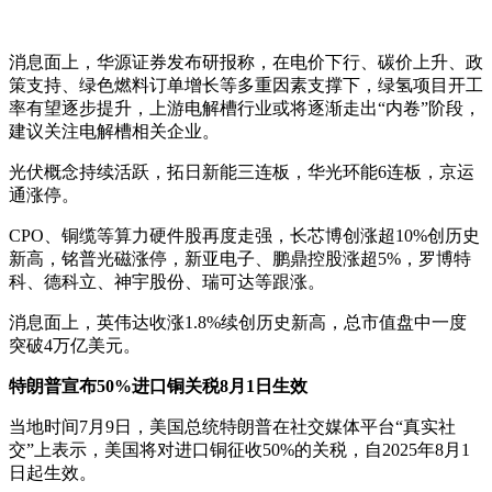
消息面上，华源证券发布研报称，在电价下行、碳价上升、政
策支持、绿色燃料订单增长等多重因素支撑下，绿氢项目开工
率有望逐步提升，上游电解槽行业或将逐渐走出“内卷”阶段，
建议关注电解槽相关企业。
光伏概念持续活跃，拓日新能三连板，华光环能6连板，京运
通涨停。
CPO、铜缆等算力硬件股再度走强，长芯博创涨超10%创历史
新高，铭普光磁涨停，新亚电子、鹏鼎控股涨超5%，罗博特
科、德科立、神宇股份、瑞可达等跟涨。
消息面上，英伟达收涨1.8%续创历史新高，总市值盘中一度
突破4万亿美元。
特朗普宣布50%进口铜关税8月1日生效
当地时间7月9日，美国总统特朗普在社交媒体平台“真实社
交”上表示，美国将对进口铜征收50%的关税，自2025年8月1
日起生效。