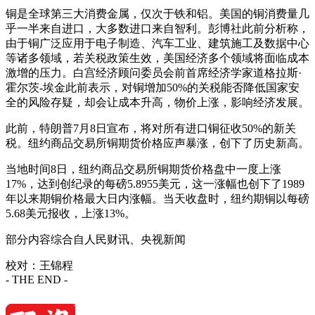
铜是全球第三大消费金属，仅次于铁和铝。美国的铜消费量几
乎一半来自进口，大多数进口来自智利。彭博社此前分析称，
由于铜广泛应用于电子制造、汽车工业、建筑施工及数据中心
等诸多领域，若关税政策生效，美国经济多个领域将面临成本
激增的压力。白宫经济顾问委员会前首席经济学家道格拉斯·
霍尔茨-埃金此前表示，对铜增加50%的关税能否降低国家安
全的风险存疑，却会让成本升高，物价上涨，影响经济发展。
此前，特朗普7月8日宣布，将对所有进口铜征收50%的新关
税。纽约商品交易所铜期货价格应声暴涨，创下了历史新高。
当地时间8日，纽约商品交易所铜期货价格盘中一度上涨
17%，达到创纪录的每磅5.8955美元，这一涨幅也创下了1989
年以来期铜价格最大日内涨幅。当天收盘时，纽约期铜以每磅
5.68美元报收，上涨13%。
部分内容综合自人民财讯、央视新闻
校对：王锦程
- THE END -