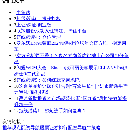
热门文章
1
牛策略
2
短线必读6：揭秘打板
3
上证/深证/创业板
4
联翔股份成功入驻锦江、华住平台
5
短线必读4：仓位管理
6
沃尔沃EM90荣膺2024金融街论坛年会官方唯一指定用
车
7
卖方分析师不香了？多名券商首席跳槽上市公司担任董
秘
8
闪耀WEM大会，Sinclair欣可丽美学展示ELLANSÉ®伊
妍仕®二代新品
9
短线必读5：如何练就交易系统
10
这台单晶炉让碳化硅告别“盲盒生长”｜“沪市新质生产
力巡礼”系列报道
11
严监管助推资本市场规范化 新“国九条”后执法效能提
升超一倍
12
短线必读1：超短选手如何复盘？
友情链接：
推荐
观点
配资导航
股票证券
排行
配资导航
牛策略