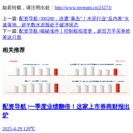
如若转载，请注明出处：
http://www.mvteam.cn/23273/
上一篇:
配资导航 |300280，连遭“暴击”！水泥行业“反内卷”火
速落地，超半数水泥股处于破净状态
下一篇:
配资导航 |揭秘涨停丨控制权拟变更，超百万手买单抢
筹这只股
相关推荐
配资导航 |一季度业绩翻倍！这家上市券商财报出
炉
2025-4-29
120℃