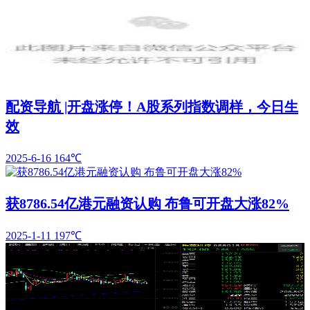
配资导航 |开盘涨停！A股系列指数调样，今日生
效
2025-6-16
164℃
获8786.54亿港元融资认购 布鲁可开盘大涨82%
2025-1-11
197℃