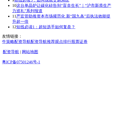
9
短线必读5：如何练就交易系统
10
这台单晶炉让碳化硅告别“盲盒生长”｜“沪市新质生产
力巡礼”系列报道
11
严监管助推资本市场规范化 新“国九条”后执法效能提
升超一倍
12
短线必读1：超短选手如何复盘？
友情链接：
牛策略
配资导航
配资导航
推荐
观点
排行
股票证券
配资导航
|
网站地图
粤ICP备07501246号-1