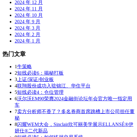
2024 年 12 月
2024 年 11 月
2024 年 10 月
2024 年 9 月
2024 年 3 月
2024 年 2 月
2024 年 1 月
热门文章
1
牛策略
2
短线必读6：揭秘打板
3
上证/深证/创业板
4
联翔股份成功入驻锦江、华住平台
5
短线必读4：仓位管理
6
沃尔沃EM90荣膺2024金融街论坛年会官方唯一指定用
车
7
卖方分析师不香了？多名券商首席跳槽上市公司担任董
秘
8
闪耀WEM大会，Sinclair欣可丽美学展示ELLANSÉ®伊
妍仕®二代新品