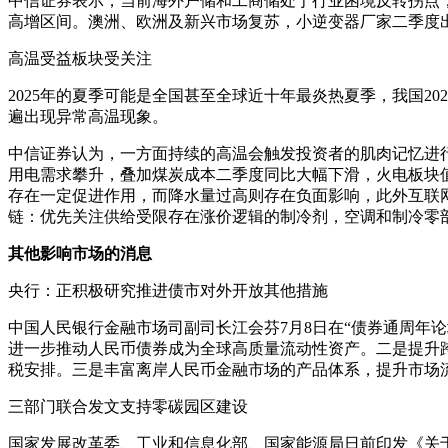
中信证券表示，当前海外户储和工商储处于行业困境反转拐点
高增区间。澳洲、欧洲及新兴市场复苏，小逆变器厂家二季度
高温受益板块受关注
2025年的夏季可能是全国甚至全球近十年最炎热夏季，我国2
遍出现异常高温现象。
中信证券认为，一方面持续的高温会触发投资者的肌肉记忆进
用电需求攀升，叠加煤炭成本二季度同比大幅下滑，火电板块
存在一定促进作用，而降水量过高则存在负面影响，此外互联
链：优先关注供给受限存在涨价逻辑的制冷剂，空调和制冷零
其他影响市场的消息
央行：正积极研究推进债市对外开放其他措施
中国人民银行金融市场司副司长江会芬7月8日在“债券通周年
进一步推动人民币债券成为全球高质量流动性资产。二是提升
税安排。三是丰富离岸人民币金融市场的产品体系，提升市场
三部门联合发文支持零碳园区建设
国家发展改革委、工业和信息化部、国家能源局日前印发《关