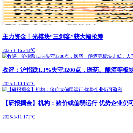
主力资金丨光模块“三剑客”获大幅抢筹
2025-1-16
243℃
收评：沪指跌1.3%失守3200点，医药、酿酒等
2025-1-10
151℃
【研报掘金】机构：猪价或偏弱运行 优势企业仍
2025-3-11
171℃