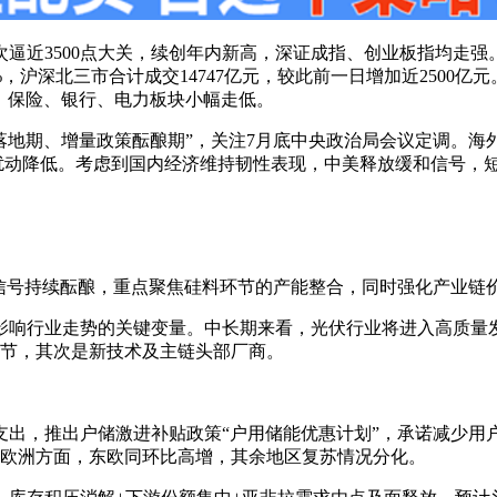
3500点大关，续创年内新高，深证成指、创业板指均走强。截至收盘
0指数涨1.4%，沪深北三市合计成交14747亿元，较此前一日增加近
，保险、银行、电力板块小幅走低。
落地期、增量政策酝酿期”，关注7月底中央政治局会议定调。
扰动降低。考虑到国内经济维持韧性表现，中美释放缓和信号，
信号持续酝酿，重点聚焦硅料环节的产能整合，同时强化产业链
影响行业走势的关键变量。中长期来看，光伏行业将进入高质量
环节，其次是新技术及主链头部厂商。
出，推出户储激进补贴政策“户用储能优惠计划”，承诺减少用户安装
，欧洲方面，东欧同环比高增，其余地区复苏情况分化。