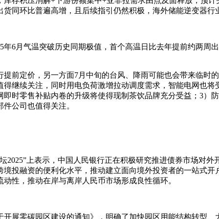
，库存积压消解+下游份额集中+亚非拉需求由点及面释放，预计
出货同环比普遍高增，且后续指引仍然积极，海外储能逆变器行
025年6月气温突破历史同期极值，首个高温日比去年提前约两周
行提前定价，另一方面7月中旬的台风、降雨可能也会带来临时的
值得继续关注，同时用电负荷激增拉动调度需求，智能电网也将
网即时零售补贴内卷的升级将使得现制茶饮品牌充分受益；3）防
部件公司也值得关注。
论坛2025”上表示，中国人民银行正在积极研究推进债券市场对
跨境投融资的便利化水平，推动建立面向境外投资者的一站式开
流动性，推动在岸与离岸人民币市场形成良性循环。
于开展零碳园区建设的通知》，明确了加快园区用能结构转型、