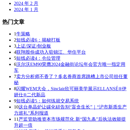
2024 年 2 月
2024 年 1 月
热门文章
1
牛策略
2
短线必读6：揭秘打板
3
上证/深证/创业板
4
联翔股份成功入驻锦江、华住平台
5
短线必读4：仓位管理
6
沃尔沃EM90荣膺2024金融街论坛年会官方唯一指定用
车
7
卖方分析师不香了？多名券商首席跳槽上市公司担任董
秘
8
闪耀WEM大会，Sinclair欣可丽美学展示ELLANSÉ®伊
妍仕®二代新品
9
短线必读5：如何练就交易系统
10
这台单晶炉让碳化硅告别“盲盒生长”｜“沪市新质生产
力巡礼”系列报道
11
严监管助推资本市场规范化 新“国九条”后执法效能提
升超一倍