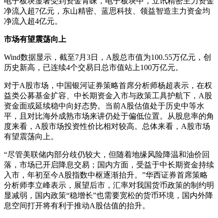
电子板块显著受到资金青睐，电子板块中，立讯精密主力资金
净流入超7亿元，东山精密、蓝思科技、领益智造主力资金均
净流入超4亿元。
市场有望震荡向上
Wind数据显示，截至7月3日，A股总市值为100.55万亿元，创
历史新高，已连续4个交易日总市值站上100万亿元。
对于A股市场，中国银河证券策略首席分析师杨超表示，在权
益类公募基金扩容、中长期资金入市与政策工具护航下，A股
资金面或延续稳中向好态势。当前A股估值处于历史中等水
平，且对比海外成熟市场来讲仍处于偏低位置。从股息率的角
度来看，A股市场投资性价比相对较高。总体来看，A股市场
有望震荡向上。
“尽管美联储内部分歧仍较大，但随着地缘风险降温和油价回
落，市场已开启降息交易；国内方面，受益于中长期资金持续
入市，年初至今A股指数中枢逐渐抬升。”华西证券首席策略
分析师李立峰表示，展望后市，汇率对我国货币政策的制约明
显减弱，国内政策“稳增长”也需要宽松的货币环境，国内外降
息空间打开将有利于推动A股估值的抬升。