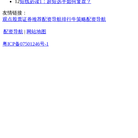
12
短线必读1：超短选手如何复盘？
友情链接：
观点
股票证券
推荐
配资导航
排行
牛策略
配资导航
配资导航
|
网站地图
粤ICP备07501246号-1