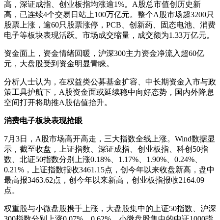
高，深证成指、创业板指均涨逾1%。A股总市值创历史新
高，已连续4个交易日站上100万亿元。整个A股市场超3200只
股票上涨，逾60只股票涨停，PCB、创新药、固态电池、消费
电子等板块表现活跃。市场成交缩量，成交额为1.33万亿元。
资金面上，资金情绪回暖，沪深300主力资金净流入超60亿
元，大盘股受到资金明显青睐。
分析人士认为，在权益类公募基金扩容、中长期资金入市与政
策工具护航下，A股资金面或延续稳中向好态势，国内外降息
空间打开将助推A股估值抬升。
消费电子板块表现抢眼
7月3日，A股市场高开高走，三大指数全线上涨。Wind数据显
示，截至收盘，上证指数、深证成指、创业板指、科创50指
数、北证50指数分别上涨0.18%、1.17%、1.90%、0.24%、
0.21%，上证指数报收3461.15点，创今年以来收盘新高，盘中
最高报3463.62点，创今年以来新高，创业板指报收2164.09
点。
权重股与小微盘股携手上涨，大盘股集中的上证50指数、沪深
300指数分别上涨0.07%、0.62%，小微盘股集中的中证1000指