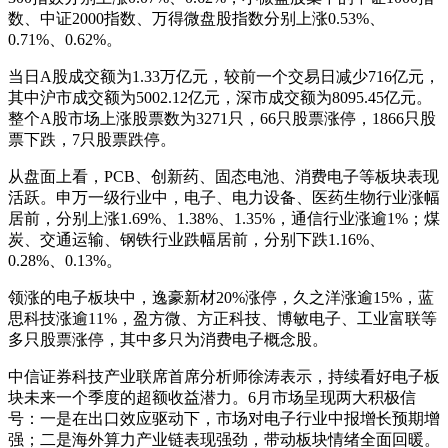
数、中证2000指数、万得微盘股指数分别上涨0.53%、
0.71%、0.62%。
当日A股成交额为1.33万亿元，较前一个交易日减少716亿元，
其中沪市成交额为5002.12亿元，深市成交额为8095.45亿元。
整个A股市场上涨股票数为3271只，66只股票涨停，1866只股
票下跌，7只股票跌停。
从盘面上看，PCB、创新药、固态电池、消费电子等板块表现
活跃。申万一级行业中，电子、电力设备、医药生物行业涨幅
居前，分别上涨1.69%、1.38%、1.35%，通信行业涨逾1%；煤
炭、交通运输、钢铁行业跌幅居前，分别下跌1.16%、
0.28%、0.13%。
领涨的电子板块中，逸豪新材20%涨停，久之洋涨逾15%，蓝
思科技涨逾11%，盈方微、方正科技、博敏电子、工业富联等
多只股票涨停，其中多只为消费电子概念股。
中信证券科技产业联席首席分析师徐涛表示，持续看好电子板
块未来一个季度的超额收益潜力。6月市场呈现两大积极信
号：一是在出口效应驱动下，市场对电子行业中报增长预期增
强；二是海外算力产业链表现强劲，带动板块情绪全面回暖。