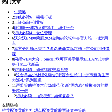
热门文章
1
牛策略
2
短线必读6：揭秘打板
3
上证/深证/创业板
4
联翔股份成功入驻锦江、华住平台
5
短线必读4：仓位管理
6
沃尔沃EM90荣膺2024金融街论坛年会官方唯一指定用
车
7
卖方分析师不香了？多名券商首席跳槽上市公司担任董
秘
8
闪耀WEM大会，Sinclair欣可丽美学展示ELLANSÉ®伊
妍仕®二代新品
9
短线必读5：如何练就交易系统
10
这台单晶炉让碳化硅告别“盲盒生长”｜“沪市新质生产
力巡礼”系列报道
11
严监管助推资本市场规范化 新“国九条”后执法效能提
升超一倍
12
短线必读1：超短选手如何复盘？
友情链接：
推荐
配资导航
排行
观点
配资导航
股票证券
牛策略