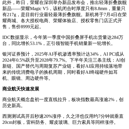
此外，昨日，荣耀在深圳举办新品发布会，推出轻薄折叠旗舰
新品——荣耀Magic V5，该机闭合时厚度只有8.8mm，重量只
有217g，是目前行业最轻最薄折叠旗舰。新机将于7月4日在荣
耀商城、各大授权电商、荣耀体验店、授权零售门店正式开
售，售价8999元起。
IDC数据显示，今年第一季度中国折叠屏手机出货量达284万
台，同比增长53.1%，正引领智能手机销量新一轮增长。
银河证券预计，2025年AI手机渗透率预计达34%，AI PC或从
2024年0.5%跃升至2028年79.7%。下半年关注三条主线：AI创
新链、国产替代与周期复苏产业链，看好AI应用持续落地带
来的传统消费电子的换机周期，同时看好AI终端硬件如耳
机、眼镜、周边硬件等。
商业航天快速发展
商业航天概念盘初一度直线拉升，板块指数最高涨逾2%，创
历史新高。
西测测试高开后秒速20%涨停，久之洋也仅用约7分钟就垂直
20cm封板，雷科防务、耀皮玻璃、巨力索具等同样涨停。