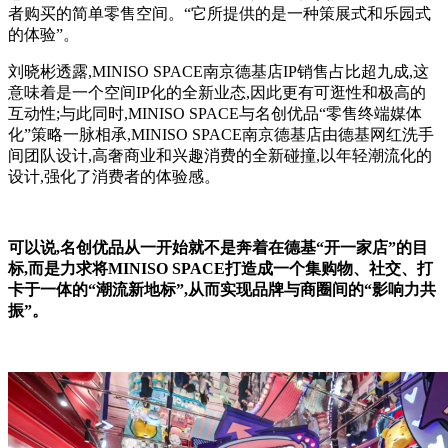
者购买的简单零售空间。“它所提供的是一种策展式和乐园式
的体验”。
刘晓彬透露,MINISO SPACE南京德基店IP销售占比超九成,这
意味着是一个空间IP化的全新业态,因此更有可逛性和极高的
互动性;与此同时,MINISO SPACE与名创优品“零售终端媒体
化”策略一脉相承,MINISO SPACE南京德基店由德基网红洗手
间团队设计,高奢商业和兴趣消费的全新碰撞,以年轻潮流化的
设计,强化了消费者的体验感。
可以说,名创优品从一开始就不是奔着在德基“开一家店”的目
标,而是力求将MINISO SPACE打造成一个集购物、社交、打
卡于一体的“潮流新地标”,从而实现品牌与商圈间的“影响力共
振”。