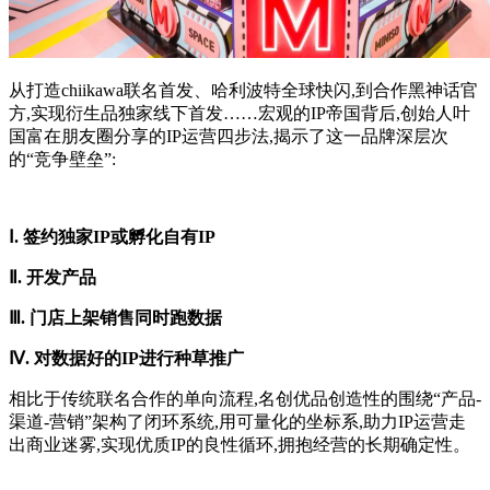
从打造chiikawa联名首发、哈利波特全球快闪,到合作黑神话官
方,实现衍生品独家线下首发……宏观的IP帝国背后,创始人叶
国富在朋友圈分享的IP运营四步法,揭示了这一品牌深层次
的“竞争壁垒”:
Ⅰ. 签约独家IP或孵化自有IP
Ⅱ. 开发产品
Ⅲ. 门店上架销售同时跑数据
Ⅳ. 对数据好的IP进行种草推广
相比于传统联名合作的单向流程,名创优品创造性的围绕“产品-
渠道-营销”架构了闭环系统,用可量化的坐标系,助力IP运营走
出商业迷雾,实现优质IP的良性循环,拥抱经营的长期确定性。