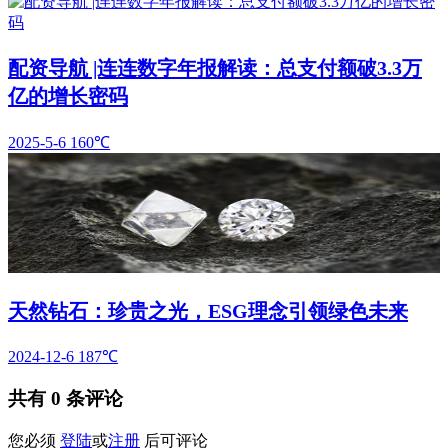
配资导航 |连连数字年报解读：总支付额破3.3万
亿的增长密码
2025-5-6
160℃
天然钻石：珍贵之光，ESG理念引领绿色未来
2024-12-6
187℃
共有
0
条评论
您必须
登陆
或
注册
后可评论