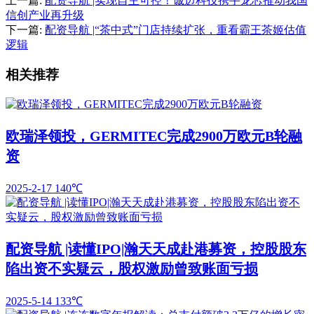
上一篇:
配资导航 |实现自主可控！诚迈科技携手龙芯推动我国
信创产业再升级
下一篇:
配资导航 |“茶中式”门店持续扩张，重看霸王茶姬估值
逻辑
相关推荐
欧瑞泽领投，GERMITEC完成2900万欧元B轮融
资
2025-2-17
140℃
配资导航 |读懂IPO|瀚天天成赴港募资，控股股东
陷出资不实疑云，股权激励曾致账面亏损
2025-5-14
133℃