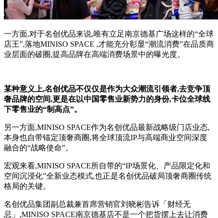
一方面,对于名创优品来说,唯有立足南京德基广场这样的“全球
店王”,落地MINISO SPACE ,才能充分彰显“潮流消费”在品质商
业层面的破圈,提高品牌在高端消费场景中的曝光度。
某种意义上,名创优品不仅仅是作为大众潮流引领者,去竞争顶
奢品牌的空间,更是在以中国零售业新势力的身份,卡位全球线
下零售业的“制高点”。
另一方面,MINISO SPACE作为名创优品最新战略级门店业态,
本身也自带锚定顶奢商圈,将全球顶流IP与高端商业空间深度
融合的“战略使命”。
宏观来看,MINISO SPACE所自带的“IP场景化、产品限定化和
空间沉浸化”全新业态模式,也正是名创优品破局顶奢商圈传统
格局的关键。
名创优品集团副总裁兼首席营销官刘晓彬告诉「财经无
忌」,MINISO SPACE南京德基店不是一个把货摆上去让消费