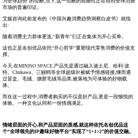
为全球趋势”的论断,当下,这一论断的前瞻性正在得到全球消费
市场的普遍印证。
艾媒咨询此前发布的《中国兴趣消费趋势洞察白皮书》就指
出:
随着消费主力群体更迭,“新青年”们正在集体为开心买单。
这也正是名创优品依托“开心哲学”重塑现代零售消费的价值支
撑。
今天,在MINISO SPACE,产品先是通过融入迪士尼、哈利·波
特、Chiikawa、三丽鸥等全球超级IP,被赋予情感链接,继而通
过盲盒、毛绒、搪胶毛绒等品类,被落地为可体验的好物载
体。
而在这一过程中,消费者购买的不仅是好产品,更是一段愉悦的
体验、一种文化认同和一份情感满足。
情绪层面的开心,和产品层面的质感,就这样依托名创优品这
个“全球领先的IP趣味好物平台”实现了“1+1>2”的价值交融。