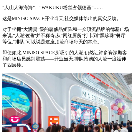
“人山人海海海”、“WAKUKU粉丝占领德基”……
这是MINISO SPACE开业当天,社交媒体给出的真实反馈。
对于坐拥“大满贯”级的奢侈品矩阵和一众顶流品牌的德基广场
来说,“人潮汹涌”并不稀奇,从“网红厕所”打卡到“黑珍珠”餐厅
等位,“排队”可以说是这座顶流商场每天的常态。
即便如此,MINISO SPACE所吸引的人潮,仍然让许多资深顾客
和商场店员感到震撼——开业当天,排队抢购的人流一度延伸
了四层楼。