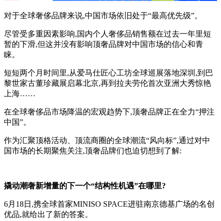
对于全球奢侈品牌来说,中国市场依旧处于“最高优先级”。
尽管受多重因素影响,国内个人奢侈品销售额在过去一年里短
暂的下滑,但这并没有影响顶奢品牌对中国市场的信心和青
睐。
短短两个月时间里,从爱马仕匠心工坊全球巡展落地深圳,到巴
黎世家古董珍藏展启幕北京,再到拉夫劳伦首次亚洲大秀惊艳
上海……
在全球奢侈品市场降温的宏观趋势下,顶奢品牌正在全力“押注
中国”。
作为汇聚顶格活动、顶流商圈的全球潮流“风向标”,通过对中
国市场的长期聚焦关注,顶奢品牌们也迫切想到了解:
撬动潮奢新增量的下一个“结构性机遇”在哪里?
6月18日,携全球首家MINISO SPACE进驻南京德基广场的名创
优品,就给出了新的答案。