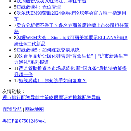
4
联翔股份成功入驻锦江、华住平台
5
短线必读4：仓位管理
6
沃尔沃EM90荣膺2024金融街论坛年会官方唯一指定用
车
7
卖方分析师不香了？多名券商首席跳槽上市公司担任董
秘
8
闪耀WEM大会，Sinclair欣可丽美学展示ELLANSÉ®伊
妍仕®二代新品
9
短线必读5：如何练就交易系统
10
这台单晶炉让碳化硅告别“盲盒生长”｜“沪市新质生产
力巡礼”系列报道
11
严监管助推资本市场规范化 新“国九条”后执法效能提
升超一倍
12
短线必读1：超短选手如何复盘？
友情链接：
观点
排行
配资导航
牛策略
股票证券
推荐
配资导航
配资导航
|
网站地图
粤ICP备07501246号-1