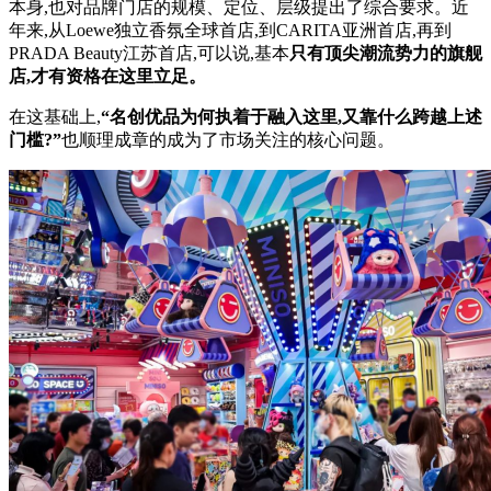
本身,也对品牌门店的规模、定位、层级提出了综合要求。近
年来,从Loewe独立香氛全球首店,到CARITA亚洲首店,再到
PRADA Beauty江苏首店,可以说,基本
只有顶尖潮流势力的旗舰
店,才有资格在这里立足。
在这基础上,
“名创优品为何执着于融入这里,又靠什么跨越上述
门槛?”
也顺理成章的成为了市场关注的核心问题。