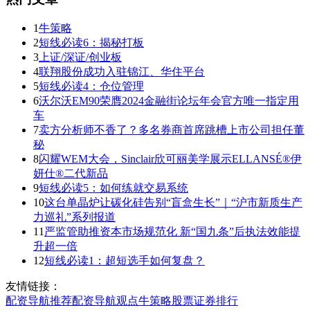
1
牛策略
2
短线必读6：揭秘打板
3
上证/深证/创业板
4
联翔股份成功入驻锦江、华住平台
5
短线必读4：仓位管理
6
沃尔沃EM90荣膺2024金融街论坛年会官方唯一指定用
车
7
卖方分析师不香了？多名券商首席跳槽上市公司担任董
秘
8
闪耀WEM大会，Sinclair欣可丽美学展示ELLANSÉ®伊
妍仕®二代新品
9
短线必读5：如何练就交易系统
10
这台单晶炉让碳化硅告别“盲盒生长”｜“沪市新质生产
力巡礼”系列报道
11
严监管助推资本市场规范化 新“国九条”后执法效能提
升超一倍
12
短线必读1：超短选手如何复盘？
友情链接：
配资导航
推荐
配资导航
观点
牛策略
股票证券
排行