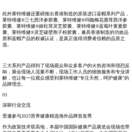
此外莱特维健还重磅推出香港制造的原装进口蓝帽系列产品，
莱特维健®三七西洋参胶囊、莱特维健®玛咖梅花鹿茸西洋参
胶囊、莱特维健®姬松茸灵芝胶囊、莱特维健®蓝莓叶黄素胶
囊、莱特维健®灵芝破壁孢子粉胶囊，兼具香港制造的功效品
质和蓝帽产品的权威认证，是真正值得消费者信赖的品质之
选。
三大系列产品得到了现场观众和众多客户的火热咨询和强烈反
响，展会现场人流量不断，现场工作人员的细致服务和专业讲
解，也让每一位观众感受到莱特维健“专注天然，呵护健康"的
品牌理念。
03
深耕行业交流
受邀参与2025营养健康精选海外品牌首发秀
作为政策技术双高地，本届中国国际健康产品展览会现场也带