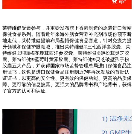
莱特维健受邀参与，并重磅发布旗下香港制造的原装进口蓝帽
保健食品系列。随着近年来海外膳食营养补充剂市场份额不断
地走低，莱特维健提前布局蓝帽保健食品赛道，针对免疫力提
升领域和保健护眼领域，推出莱特维健®三七西洋参胶囊、莱
特维健®玛咖梅花鹿茸西洋参胶囊、莱特维健®姬松茸灵芝胶
囊、莱特维健®蓝莓叶黄素胶囊、莱特维健®灵芝破壁孢子粉
胶囊五大产品，并获得国家市场监督管理总局进口保健食品注
册证书，这也是进口保健食品注册制近7年再次发放的首批认
证证书，以更高的安全性、更有效的保健功能、更高的品质保
障、更可靠的信息披露、更强大的品牌背书和产地背书，获得
了官方的认可和认证。