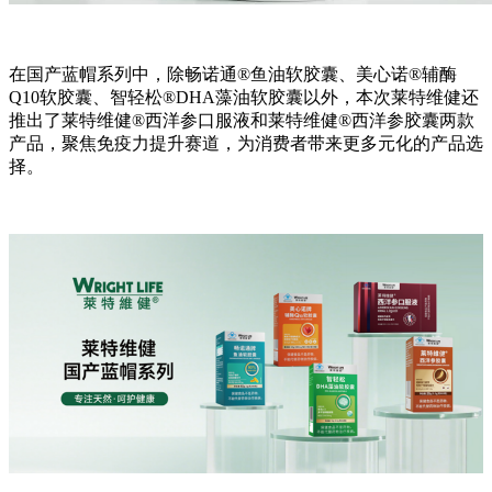
在国产蓝帽系列中，除畅诺通®鱼油软胶囊、美心诺®辅酶
Q10软胶囊、智轻松®DHA藻油软胶囊以外，本次莱特维健还
推出了莱特维健®西洋参口服液和莱特维健®西洋参胶囊两款
产品，聚焦免疫力提升赛道，为消费者带来更多元化的产品选
择。