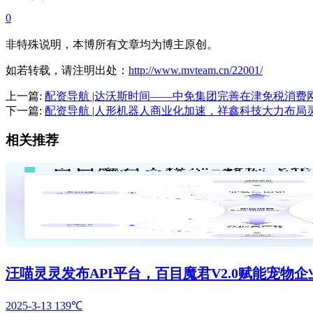
0
非特殊说明，本博所有文章均为博主原创。
如若转载，请注明出处：
http://www.mvteam.cn/22001/
上一篇:
配资导航 |达沃斯时间——中免集团完善在津免税消
下一篇:
配资导航 |人形机器人商业化加速，祥鑫科技大力布局
相关推荐
汪喵灵灵发布API平台，百目魔君V2.0赋能宠物
2025-3-13
139℃