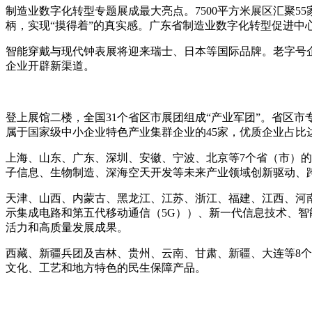
制造业数字化转型专题展成最大亮点。7500平方米展区汇聚55
柄，实现“摸得着”的真实感。广东省制造业数字化转型促进
智能穿戴与现代钟表展将迎来瑞士、日本等国际品牌。老字号
企业开辟新渠道。
登上展馆二楼，全国31个省区市展团组成“产业军团”。省区市专
属于国家级中小企业特色产业集群企业的45家，优质企业占比达7
上海、山东、广东、深圳、安徽、宁波、北京等7个省（市）的
子信息、生物制造、深海空天开发等未来产业领域创新驱动、
天津、山西、内蒙古、黑龙江、江苏、浙江、福建、江西、河南
示集成电路和第五代移动通信（5G））、新一代信息技术、
活力和高质量发展成果。
西藏、新疆兵团及吉林、贵州、云南、甘肃、新疆、大连等8个
文化、工艺和地方特色的民生保障产品。