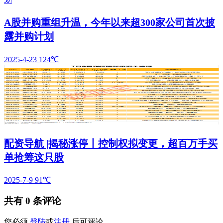
A股并购重组升温，今年以来超300家公司首次披
露并购计划
2025-4-23
124℃
配资导航 |揭秘涨停丨控制权拟变更，超百万手买
单抢筹这只股
2025-7-9
91℃
共有
0
条评论
您必须
登陆
或
注册
后可评论