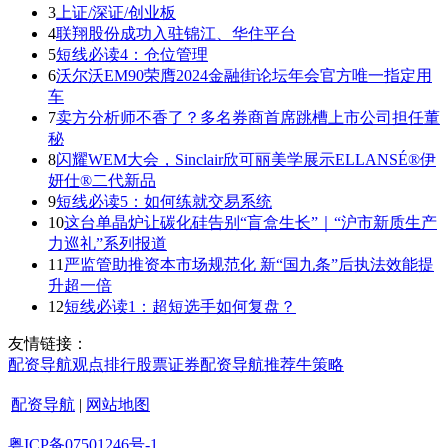
3
上证/深证/创业板
4
联翔股份成功入驻锦江、华住平台
5
短线必读4：仓位管理
6
沃尔沃EM90荣膺2024金融街论坛年会官方唯一指定用
车
7
卖方分析师不香了？多名券商首席跳槽上市公司担任董
秘
8
闪耀WEM大会，Sinclair欣可丽美学展示ELLANSÉ®伊
妍仕®二代新品
9
短线必读5：如何练就交易系统
10
这台单晶炉让碳化硅告别“盲盒生长”｜“沪市新质生产
力巡礼”系列报道
11
严监管助推资本市场规范化 新“国九条”后执法效能提
升超一倍
12
短线必读1：超短选手如何复盘？
友情链接：
配资导航
观点
排行
股票证券
配资导航
推荐
牛策略
配资导航
|
网站地图
粤ICP备07501246号-1