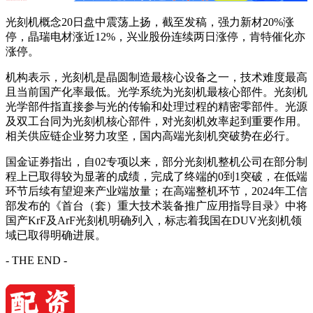
光刻机概念20日盘中震荡上扬，截至发稿，强力新材20%涨
停，晶瑞电材涨近12%，兴业股份连续两日涨停，肯特催化亦
涨停。
机构表示，光刻机是晶圆制造最核心设备之一，技术难度最高
且当前国产化率最低。光学系统为光刻机最核心部件。光刻机
光学部件指直接参与光的传输和处理过程的精密零部件。光源
及双工台同为光刻机核心部件，对光刻机效率起到重要作用。
相关供应链企业努力攻坚，国内高端光刻机突破势在必行。
国金证券指出，自02专项以来，部分光刻机整机公司在部分制
程上已取得较为显著的成绩，完成了终端的0到1突破，在低端
环节后续有望迎来产业端放量；在高端整机环节，2024年工信
部发布的《首台（套）重大技术装备推广应用指导目录》中将
国产KrF及ArF光刻机明确列入，标志着我国在DUV光刻机领
域已取得明确进展。
- THE END -