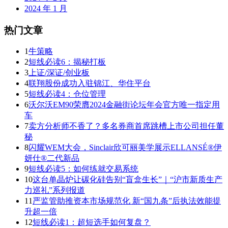
2024 年 1 月
热门文章
1
牛策略
2
短线必读6：揭秘打板
3
上证/深证/创业板
4
联翔股份成功入驻锦江、华住平台
5
短线必读4：仓位管理
6
沃尔沃EM90荣膺2024金融街论坛年会官方唯一指定用
车
7
卖方分析师不香了？多名券商首席跳槽上市公司担任董
秘
8
闪耀WEM大会，Sinclair欣可丽美学展示ELLANSÉ®伊
妍仕®二代新品
9
短线必读5：如何练就交易系统
10
这台单晶炉让碳化硅告别“盲盒生长”｜“沪市新质生产
力巡礼”系列报道
11
严监管助推资本市场规范化 新“国九条”后执法效能提
升超一倍
12
短线必读1：超短选手如何复盘？