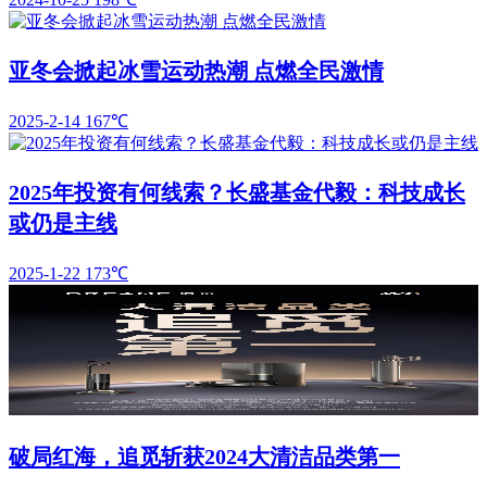
亚冬会掀起冰雪运动热潮 点燃全民激情
2025-2-14
167℃
2025年投资有何线索？长盛基金代毅：科技成长
或仍是主线
2025-1-22
173℃
破局红海，追觅斩获2024大清洁品类第一