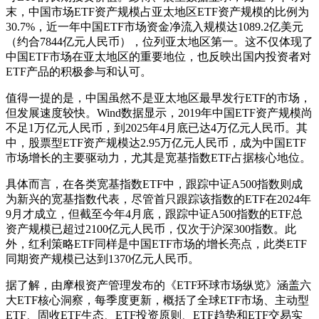
末，中国市场ETF资产规模占亚太地区ETF资产规模的比例为
30.7%，近一年中国ETF市场资金净流入规模达1089.2亿美元
（约合7844亿元人民币），位列亚太地区第一。这不仅体现了
中国ETF市场在亚太地区的重要地位，也反映出国内投资者对
ETF产品的积极参与和认可。
值得一提的是，中国虽然不是亚太地区最早发行ETF的市场，
但发展速度较快。Wind数据显示，2019年中国ETF资产规模尚
不足1万亿元人民币，到2025年4月底已达4万亿元人民币。其
中，股票型ETF资产规模达2.95万亿元人民币，成为中国ETF
市场增长的主要驱动力，尤其是宽基指数ETF占据核心地位。
具体而言，在各类宽基指数ETF中，跟踪中证A500指数则成
为新兴的宽基指数代表，尽管首只跟踪该指数的ETF在2024年
9月才成立，但截至今年4月底，跟踪中证A500指数的ETF总
资产规模已超过2100亿元人民币，仅次于沪深300指数。此
外，红利策略ETF同样是中国ETF市场的增长亮点，此类ETF
同期资产规模已达到1370亿元人民币。
据了解，由摩根资产管理发布的《ETF环球市场纵览》涵盖六
大ETF核心洞察，每季度更新，概括了全球ETF市场、主动型
ETF、固收ETF生态、ETF投资原则、ETF趋势和ETF交易实