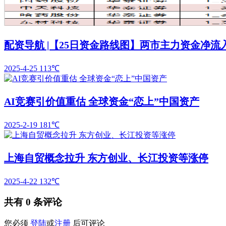
配资导航 |【25日资金路线图】两市主力资金净流
2025-4-25
113℃
AI竞赛引价值重估 全球资金“恋上”中国资产
2025-2-19
181℃
上海自贸概念拉升 东方创业、长江投资等涨停
2025-4-22
132℃
共有
0
条评论
您必须
登陆
或
注册
后可评论