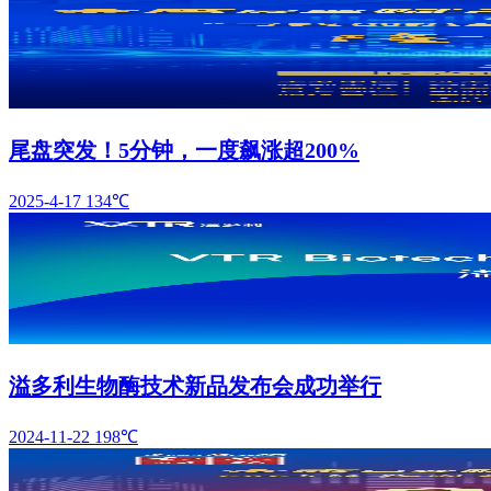
尾盘突发！5分钟，一度飙涨超200%
2025-4-17
134℃
溢多利生物酶技术新品发布会成功举行
2024-11-22
198℃