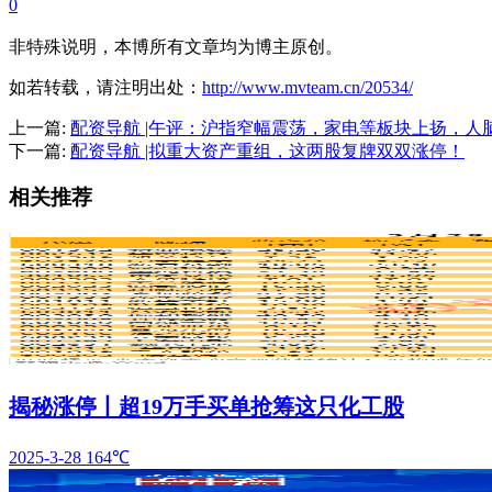
0
非特殊说明，本博所有文章均为博主原创。
如若转载，请注明出处：
http://www.mvteam.cn/20534/
上一篇:
配资导航 |午评：沪指窄幅震荡，家电等板块上扬，人
下一篇:
配资导航 |拟重大资产重组，这两股复牌双双涨停！
相关推荐
揭秘涨停丨超19万手买单抢筹这只化工股
2025-3-28
164℃