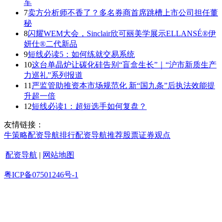
车
7
卖方分析师不香了？多名券商首席跳槽上市公司担任董
秘
8
闪耀WEM大会，Sinclair欣可丽美学展示ELLANSÉ®伊
妍仕®二代新品
9
短线必读5：如何练就交易系统
10
这台单晶炉让碳化硅告别“盲盒生长”｜“沪市新质生产
力巡礼”系列报道
11
严监管助推资本市场规范化 新“国九条”后执法效能提
升超一倍
12
短线必读1：超短选手如何复盘？
友情链接：
牛策略
配资导航
排行
配资导航
推荐
股票证券
观点
配资导航
|
网站地图
粤ICP备07501246号-1