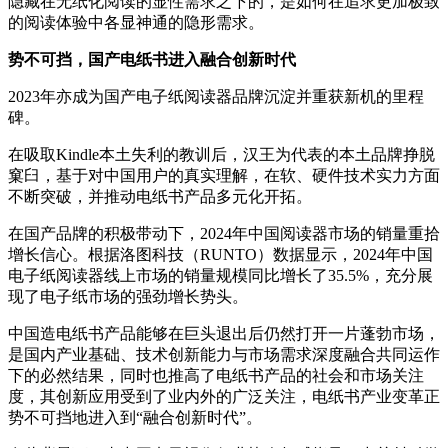
隐藏在无纸化阅读的显性需求之下的，是如何在追求更加极致
的阅读体验中各显神通的隐形需求。
势不可挡，国产
电纸书
进入
融合创新
时代
2023年亦成为国产电子纸阅读器品牌沉淀并重获新机的里程
碑。
在吸取Kindle本土失利的教训后，汉王为代表的本土品牌挣脱
窠臼，基于对中国用户的真实理解，在软、硬件技术实力方面
不断突破，并推动电纸书产品多元化开拓。
在国产品牌的积极带动下，2024年中国阅读器市场的销量重拾
增长信心。根据洛图科技（RUNTO）数据显示，2024年中国
电子纸阅读器线上市场的销量规模同比增长了35.5%，充分展
现了电子纸市场的强劲增长势头。
中国造电纸书产品能够在巨头退出后仍然打开一片蓬勃市场，
是国内产业基础、技术创新能力与市场需求深度融合共同运作
下的必然结果，同时也推高了电纸书产品的社会和市场关注
度，其创新应用受到了业内外的广泛关注，电纸书产业变革正
势不可挡地进入到“融合创新时代”。