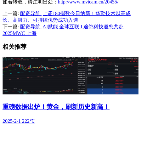
如若转载，请注明出处：
http://www.mvteam.cn/20455/
上一篇:
配资导航 |上证180指数今日纳新！华勤技术以高成
长、高潜力、可持续优势成功入选
下一篇:
配资导航 |AI赋能 全球互联 I 途鸽科技邀您共赴
2025MWC 上海
相关推荐
重磅数据出炉！黄金，刷新历史新高！
2025-2-1
222℃