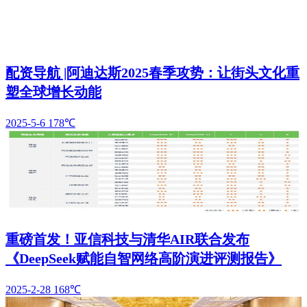
配资导航 |阿迪达斯2025春季攻势：让街头文化重
塑全球增长动能
2025-5-6
178℃
重磅首发！亚信科技与清华AIR联合发布
《DeepSeek赋能自智网络高阶演进评测报告》
2025-2-28
168℃