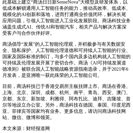
此基础上建立“商汤日日新SenseNova”大模型及研发体系，以
低成本解锁通用人工智能任务的能力，推动高效率、低成本、
规模化的AI创新和落地，进而打通商业价值闭环，解决长尾
应用问题，引领人工智能进入工业化发展阶段。商汤科技业务
涵盖生成式AI、传统AI和智能汽车，相关产品与解决方案深
受客户与合作伙伴好评。
商汤倡导“发展”的人工智能伦理观，并积极参与有关数据安
全、隐私保护、人工智能伦理道德和可持续人工智能的行业、
国家及国际标准的制订，与多个国内及多边机构就人工智能的
可持续及伦理发展开展了密切合作。商汤《AI可持续发展道
德准则》被联合国人工智能战略资源指南选录，并于2021年6
月发表，是亚洲唯一获此殊荣的人工智能公司。
目前，商汤科技已于香港交易所主板挂牌上市。商汤在香港、
上海、北京、深圳、成都、杭州、南平、青岛、西安、澳门、
京都、东京、新加坡、利雅得、阿布扎比、迪拜、吉隆坡、首
尔等地设立办公室。另外，商汤科技在德国、泰国、印度尼西
亚、菲律宾等国家均有业务。更多信息，请访问商汤科技网
站、微信、微博和领英。
本文来源：财经报道网