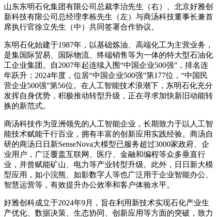
山东东明石化集团有限公司总裁李治先生（右）、北京好雅创
新科技有限公司总经理李栋先生（左）与商汤科技董事长兼首
席执行官徐立先生（中）共同签署合作协议。
东明石化始建于1987年，以基础炼油、高端化工为主营业务，
是集国际贸易、国际物流、终端销售等为一体的特大型石油化
工企业集团。自2007年起连续入围“中国企业500强”，排名连
年跃升；2024年度，位居“中国企业500强”第177位，“中国民
营企业500强”第56位。在人工智能技术浪潮下，东明石化充分
发挥自身优势，积极推动转型升级，正在寻求加快新旧动能转
换的新范式。
商汤科技作为亚洲领先的人工智能企业，长期致力于以人工智
能技术赋能千行百业，拥有丰富的创新应用实践经验。商汤自
研的商汤日日新SenseNova大模型已服务超过3000家政府、企
业用户，广泛覆盖互联网、医疗、金融和编程等众多垂直行
业，并曾赋能矿山、电力等产业转型升级。此外，日日新大模
型应用，如小浣熊、如影数字人等也广泛用于企业智能办公、
智慧运营等，有效提升办公效率和客户体验水平。
好雅创科成立于2024年9月，旨在利用新技术实现石化产业生
产优化、数据决策、生态协同、创新应用等方面的突破，致力