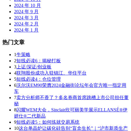
2024 年 10 月
2024 年 9 月
2024 年 3 月
2024 年 2 月
2024 年 1 月
热门文章
1
牛策略
2
短线必读6：揭秘打板
3
上证/深证/创业板
4
联翔股份成功入驻锦江、华住平台
5
短线必读4：仓位管理
6
沃尔沃EM90荣膺2024金融街论坛年会官方唯一指定用
车
7
卖方分析师不香了？多名券商首席跳槽上市公司担任董
秘
8
闪耀WEM大会，Sinclair欣可丽美学展示ELLANSÉ®伊
妍仕®二代新品
9
短线必读5：如何练就交易系统
10
这台单晶炉让碳化硅告别“盲盒生长”｜“沪市新质生产