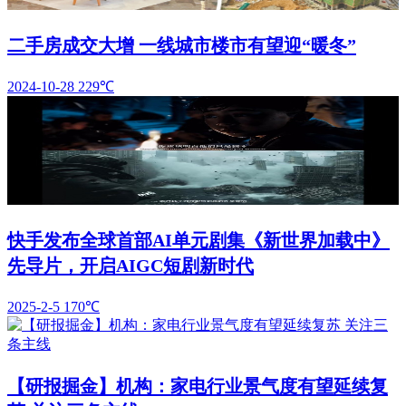
二手房成交大增 一线城市楼市有望迎“暖冬”
2024-10-28
229℃
快手发布全球首部AI单元剧集《新世界加载中》
先导片，开启AIGC短剧新时代
2025-2-5
170℃
【研报掘金】机构：家电行业景气度有望延续复