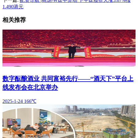
下一篇:
配资导航 |商汤-W盘中异动 下午盘股价大涨5.67%报
1.490港元
相关推荐
数字酝酿酒业 共同富裕先行——“酒天下”平台上
线发布会在北京举办
2025-1-24
166℃