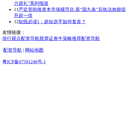
力巡礼”系列报道
11
严监管助推资本市场规范化 新“国九条”后执法效能提
升超一倍
12
短线必读1：超短选手如何复盘？
友情链接：
排行
观点
配资导航
股票证券
牛策略
推荐
配资导航
配资导航
|
网站地图
粤ICP备07501246号-1