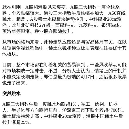
就在刚刚，A股和港股风云突变。A股三大指数一度全线杀
跌，个股跌幅较大。港股三大指数午后跌幅亦加大，A50直线
跳水。相反，A股稀土永磁板块逆势拉升，中科磁业20cm涨
停，此前北矿科技2连板，西磁科技、九菱科技、银河磁体、
英洛华等跟涨。种业股亦跟随拉升。
从市场的格局来看，此种走势应该还是与贸易格局有关。在以
往贸易争端过程当中，稀土永磁和种业板块表现往往要优于其
他板块。
目前，整个市场都在盯着相关的贸易谈判，一些风吹草动可能
对市场构成一定冲击。不过，分析人士认为，情绪上的干扰并
不能决定长期走势，即使是最为极端的4月7日，之后很多股票
也走了出来。
突然跳水
A股三大指数午后一度跳水均跌超1%，军工、信创、机器
人、半导体等方向跌幅居前，沪深京三市下跌个股超4700只。
稀土板块持续走高，中科磁业20cm涨停，港股中国稀土午后
拉升涨超25%。