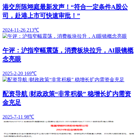
港交所陈翊庭最新发声！“符合一定条件A股公
司，赴港上市可快速审批！”
2024-11-26
213℃
午评：沪指窄幅震荡，消费板块拉升，AI眼镜概
念亮眼
2025-2-20
169℃
配资导航 |财政政策“非常积极” 稳增长扩内需资
金充足
2025-7-11
98℃