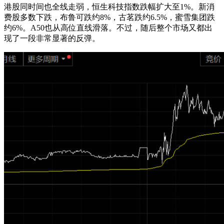
港股同时间也全线走弱，恒生科技指数跌幅扩大至1%。新消
费股多数下跌，布鲁可跌约8%，古茗跌约6.5%，蜜雪集团跌
约6%。A50也从高位直线滑落。不过，随后整个市场又都出
现了一段非常显著的反弹。