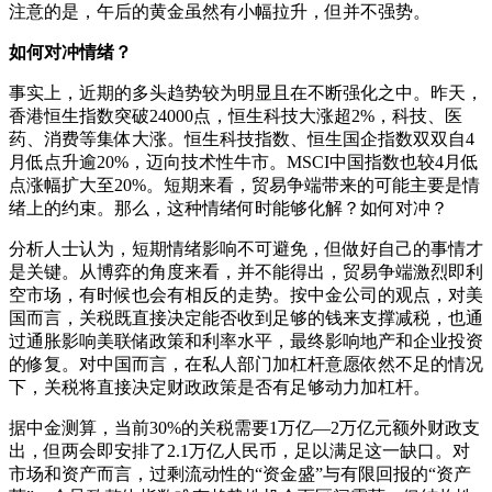
注意的是，午后的黄金虽然有小幅拉升，但并不强势。
如何对冲情绪？
事实上，近期的多头趋势较为明显且在不断强化之中。昨天，
香港恒生指数突破24000点，恒生科技大涨超2%，科技、医
药、消费等集体大涨。恒生科技指数、恒生国企指数双双自4
月低点升逾20%，迈向技术性牛市。MSCI中国指数也较4月低
点涨幅扩大至20%。短期来看，贸易争端带来的可能主要是情
绪上的约束。那么，这种情绪何时能够化解？如何对冲？
分析人士认为，短期情绪影响不可避免，但做好自己的事情才
是关键。从博弈的角度来看，并不能得出，贸易争端激烈即利
空市场，有时候也会有相反的走势。按中金公司的观点，对美
国而言，关税既直接决定能否收到足够的钱来支撑减税，也通
过通胀影响美联储政策和利率水平，最终影响地产和企业投资
的修复。对中国而言，在私人部门加杠杆意愿依然不足的情况
下，关税将直接决定财政政策是否有足够动力加杠杆。
据中金测算，当前30%的关税需要1万亿—2万亿元额外财政支
出，但两会即安排了2.1万亿人民币，足以满足这一缺口。对
市场和资产而言，过剩流动性的“资金盛”与有限回报的“资产