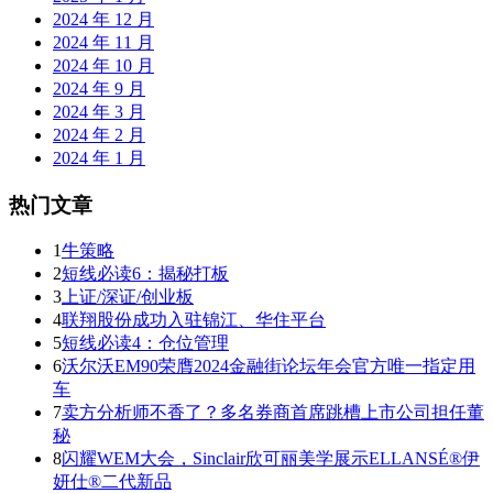
2024 年 12 月
2024 年 11 月
2024 年 10 月
2024 年 9 月
2024 年 3 月
2024 年 2 月
2024 年 1 月
热门文章
1
牛策略
2
短线必读6：揭秘打板
3
上证/深证/创业板
4
联翔股份成功入驻锦江、华住平台
5
短线必读4：仓位管理
6
沃尔沃EM90荣膺2024金融街论坛年会官方唯一指定用
车
7
卖方分析师不香了？多名券商首席跳槽上市公司担任董
秘
8
闪耀WEM大会，Sinclair欣可丽美学展示ELLANSÉ®伊
妍仕®二代新品