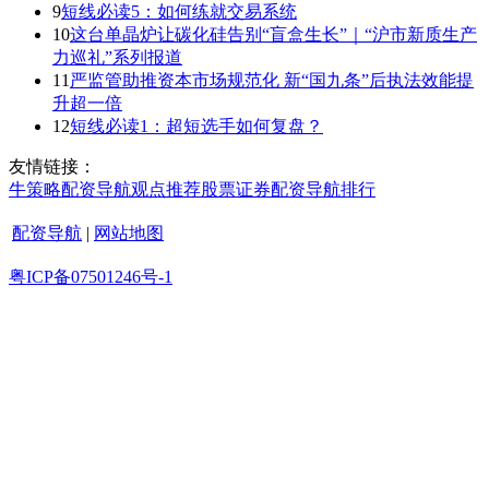
9
短线必读5：如何练就交易系统
10
这台单晶炉让碳化硅告别“盲盒生长”｜“沪市新质生产
力巡礼”系列报道
11
严监管助推资本市场规范化 新“国九条”后执法效能提
升超一倍
12
短线必读1：超短选手如何复盘？
友情链接：
牛策略
配资导航
观点
推荐
股票证券
配资导航
排行
配资导航
|
网站地图
粤ICP备07501246号-1