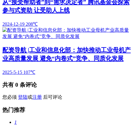
从“接受帮助者”到“需求决定者” 腾讯基金会探索
参与式资助 让受助人上线
2024-12-19
208℃
配资导航 |工业和信息化部：加快推动工业母机产
业高质量发展 避免“内卷式”竞争、同质化发展
2025-5-15
107℃
共有
0
条评论
您必须
登陆
或
注册
后可评论
热门推荐
1