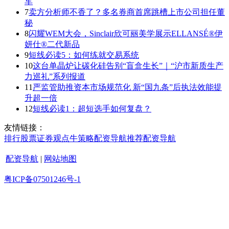
车
7
卖方分析师不香了？多名券商首席跳槽上市公司担任董
秘
8
闪耀WEM大会，Sinclair欣可丽美学展示ELLANSÉ®伊
妍仕®二代新品
9
短线必读5：如何练就交易系统
10
这台单晶炉让碳化硅告别“盲盒生长”｜“沪市新质生产
力巡礼”系列报道
11
严监管助推资本市场规范化 新“国九条”后执法效能提
升超一倍
12
短线必读1：超短选手如何复盘？
友情链接：
排行
股票证券
观点
牛策略
配资导航
推荐
配资导航
配资导航
|
网站地图
粤ICP备07501246号-1