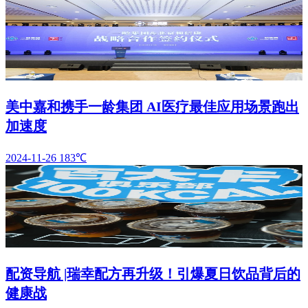
美中嘉和携手一龄集团 AI医疗最佳应用场景跑出
加速度
2024-11-26
183℃
配资导航 |瑞幸配方再升级！引爆夏日饮品背后的
健康战