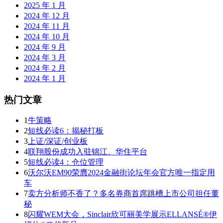
2025 年 1 月
2024 年 12 月
2024 年 11 月
2024 年 10 月
2024 年 9 月
2024 年 3 月
2024 年 2 月
2024 年 1 月
热门文章
1
牛策略
2
短线必读6：揭秘打板
3
上证/深证/创业板
4
联翔股份成功入驻锦江、华住平台
5
短线必读4：仓位管理
6
沃尔沃EM90荣膺2024金融街论坛年会官方唯一指定用
车
7
卖方分析师不香了？多名券商首席跳槽上市公司担任董
秘
8
闪耀WEM大会，Sinclair欣可丽美学展示ELLANSÉ®伊