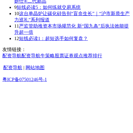
妍仕®二代新品
9
短线必读5：如何练就交易系统
10
这台单晶炉让碳化硅告别“盲盒生长”｜“沪市新质生产
力巡礼”系列报道
11
严监管助推资本市场规范化 新“国九条”后执法效能提
升超一倍
12
短线必读1：超短选手如何复盘？
友情链接：
配资导航
配资导航
牛策略
股票证券
观点
推荐
排行
配资导航
|
网站地图
粤ICP备07501246号-1