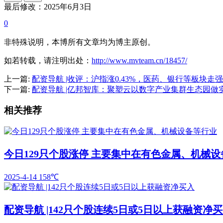
最后修改：2025年6月3日
0
非特殊说明，本博所有文章均为博主原创。
如若转载，请注明出处：
http://www.mvteam.cn/18457/
上一篇:
配资导航 |收评：沪指涨0.43%，医药、银行等板块走
下一篇:
配资导航 |亿邦智库：聚塑云以数字产业集群生态园做
相关推荐
今日129只个股涨停 主要集中在有色金属、机械
2025-4-14
158℃
配资导航 |142只个股连续5日或5日以上获融资净