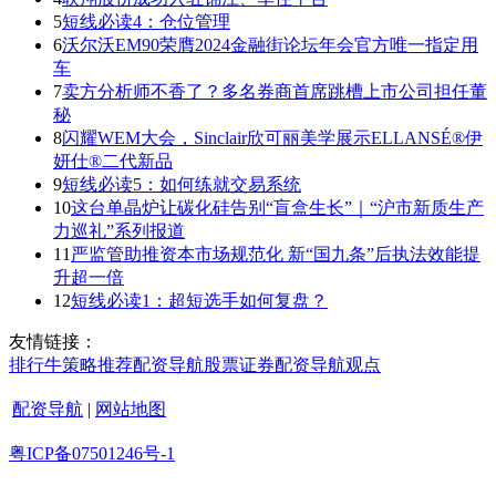
5
短线必读4：仓位管理
6
沃尔沃EM90荣膺2024金融街论坛年会官方唯一指定用
车
7
卖方分析师不香了？多名券商首席跳槽上市公司担任董
秘
8
闪耀WEM大会，Sinclair欣可丽美学展示ELLANSÉ®伊
妍仕®二代新品
9
短线必读5：如何练就交易系统
10
这台单晶炉让碳化硅告别“盲盒生长”｜“沪市新质生产
力巡礼”系列报道
11
严监管助推资本市场规范化 新“国九条”后执法效能提
升超一倍
12
短线必读1：超短选手如何复盘？
友情链接：
排行
牛策略
推荐
配资导航
股票证券
配资导航
观点
配资导航
|
网站地图
粤ICP备07501246号-1