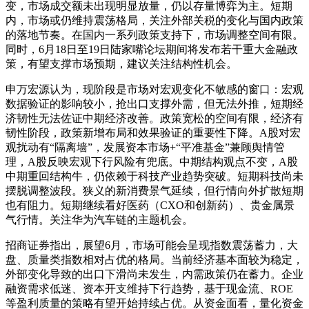
变，市场成交额未出现明显放量，仍以存量博弈为主。短期
内，市场或仍维持震荡格局，关注外部关税的变化与国内政策
的落地节奏。在国内一系列政策支持下，市场调整空间有限。
同时，6月18日至19日陆家嘴论坛期间将发布若干重大金融政
策，有望支撑市场预期，建议关注结构性机会。
申万宏源认为，现阶段是市场对宏观变化不敏感的窗口：宏观
数据验证的影响较小，抢出口支撑外需，但无法外推，短期经
济韧性无法佐证中期经济改善。政策宽松的空间有限，经济有
韧性阶段，政策新增布局和效果验证的重要性下降。A股对宏
观扰动有“隔离墙”，发展资本市场+“平准基金”兼顾舆情管
理，A股反映宏观下行风险有兜底。中期结构观点不变，A股
中期重回结构牛，仍依赖于科技产业趋势突破。短期科技尚未
摆脱调整波段。狭义的新消费景气延续，但行情向外扩散短期
也有阻力。短期继续看好医药（CXO和创新药）、贵金属景
气行情。关注华为汽车链的主题机会。
招商证券指出，展望6月，市场可能会呈现指数震荡蓄力，大
盘、质量类指数相对占优的格局。当前经济基本面较为稳定，
外部变化导致的出口下滑尚未发生，内需政策仍在蓄力。企业
融资需求低迷、资本开支维持下行趋势，基于现金流、ROE
等盈利质量的策略有望开始持续占优。从资金面看，量化资金