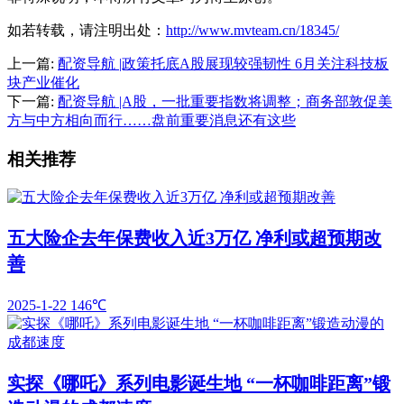
如若转载，请注明出处：
http://www.mvteam.cn/18345/
上一篇:
配资导航 |政策托底A股展现较强韧性 6月关注科技板
块产业催化
下一篇:
配资导航 |A股，一批重要指数将调整；商务部敦促美
方与中方相向而行……盘前重要消息还有这些
相关推荐
五大险企去年保费收入近3万亿 净利或超预期改
善
2025-1-22
146℃
实探《哪吒》系列电影诞生地 “一杯咖啡距离”锻