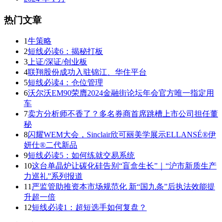
热门文章
1
牛策略
2
短线必读6：揭秘打板
3
上证/深证/创业板
4
联翔股份成功入驻锦江、华住平台
5
短线必读4：仓位管理
6
沃尔沃EM90荣膺2024金融街论坛年会官方唯一指定用
车
7
卖方分析师不香了？多名券商首席跳槽上市公司担任董
秘
8
闪耀WEM大会，Sinclair欣可丽美学展示ELLANSÉ®伊
妍仕®二代新品
9
短线必读5：如何练就交易系统
10
这台单晶炉让碳化硅告别“盲盒生长”｜“沪市新质生产
力巡礼”系列报道
11
严监管助推资本市场规范化 新“国九条”后执法效能提
升超一倍
12
短线必读1：超短选手如何复盘？