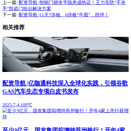
上一篇:
配资导航 |智能门锁夹手隐患成热议！王力安防“不夹
手”防盗门给出解决方案
下一篇:
配资导航 |11天7连板、6连板“牛股”，跌停！
相关推荐
配资导航 |亿咖通科技深入全球化实践，引领谷歌
GAS汽车生态专项白皮书发布
2025-7-4
109℃
至少3亿元，国发集团拟增持苏州银行！开年4家