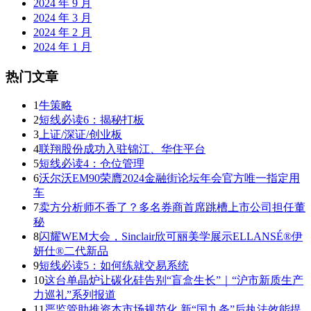
2024 年 9 月
2024 年 3 月
2024 年 2 月
2024 年 1 月
热门文章
1
牛策略
2
短线必读6：揭秘打板
3
上证/深证/创业板
4
联翔股份成功入驻锦江、华住平台
5
短线必读4：仓位管理
6
沃尔沃EM90荣膺2024金融街论坛年会官方唯一指定用
车
7
卖方分析师不香了？多名券商首席跳槽上市公司担任董
秘
8
闪耀WEM大会，Sinclair欣可丽美学展示ELLANSÉ®伊
妍仕®二代新品
9
短线必读5：如何练就交易系统
10
这台单晶炉让碳化硅告别“盲盒生长”｜“沪市新质生产
力巡礼”系列报道
11
严监管助推资本市场规范化 新“国九条”后执法效能提