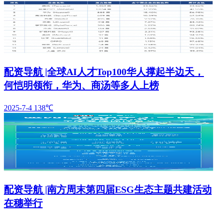
配资导航 |全球AI人才Top100华人撑起半边天，
何恺明领衔，华为、商汤等多人上榜
2025-7-4
138℃
配资导航 |南方周末第四届ESG生态主题共建活动
在穗举行