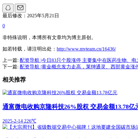
最后修改：2025年5月21日
0
非特殊说明，本博所有文章均为博主原创。
如若转载，请注明出处：
http://www.mvteam.cn/16436/
上一篇:
配资导航 |今日83只个股涨停 主要集中在医药生物、
下一篇:
配资导航 |黄金概念发力走高，莱绅通灵、西部黄金涨
相关推荐
通富微电收购京隆科技26%股权 交易金额13.78亿
2025-2-14
226℃