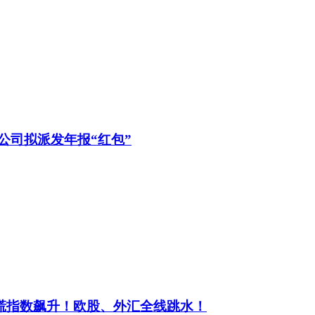
公司拟派发年报“红包”
慌指数飙升！欧股、外汇全线跳水！