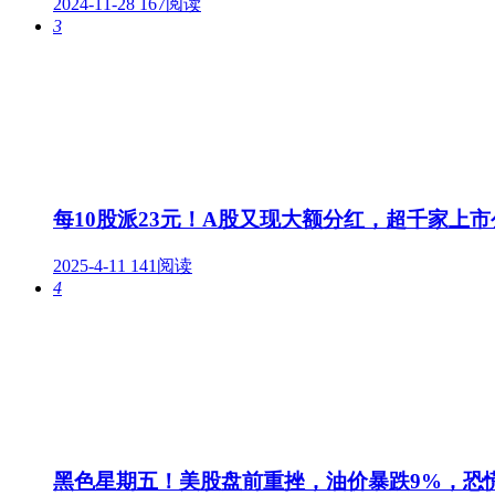
2024-11-28
167阅读
3
每10股派23元！A股又现大额分红，超千家上市
2025-4-11
141阅读
4
黑色星期五！美股盘前重挫，油价暴跌9%，恐