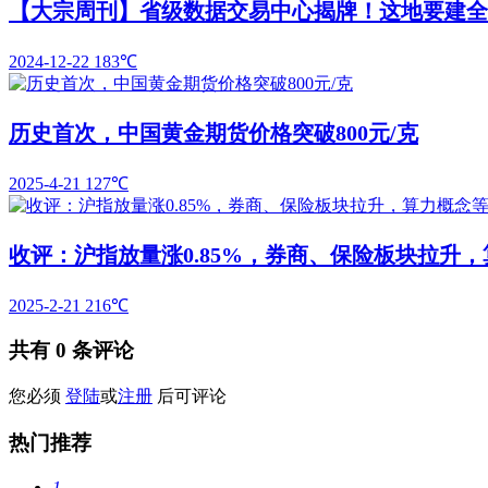
【大宗周刊】省级数据交易中心揭牌！这地要建全
2024-12-22
183℃
历史首次，中国黄金期货价格突破800元/克
2025-4-21
127℃
收评：沪指放量涨0.85%，券商、保险板块拉升
2025-2-21
216℃
共有
0
条评论
您必须
登陆
或
注册
后可评论
热门推荐
1