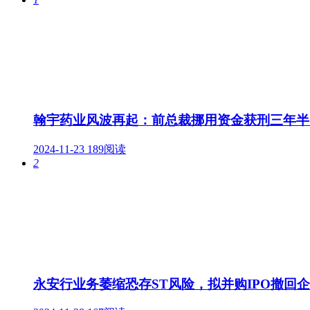
翰宇药业风波再起：前总裁挪用资金获刑三年半
2024-11-23
189阅读
2
永安行业务萎缩恐存ST风险，拟并购IPO撤回