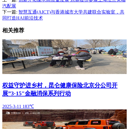
汽配展
下一篇:
智慧互通(AICT)与香港城市大学共建联合实验室，共
同打造HAI前沿技术
相关推荐
权益守护进乡村，昆仑健康保险北京分公司开
展”3·15″金融消保系列行动
2025-3-11
183℃