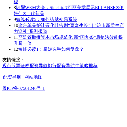
秘
8
闪耀WEM大会，Sinclair欣可丽美学展示ELLANSÉ®伊
妍仕®二代新品
9
短线必读5：如何练就交易系统
10
这台单晶炉让碳化硅告别“盲盒生长”｜“沪市新质生产
力巡礼”系列报道
11
严监管助推资本市场规范化 新“国九条”后执法效能提
升超一倍
12
短线必读1：超短选手如何复盘？
友情链接：
观点
股票证券
配资导航
排行
配资导航
牛策略
推荐
配资导航
|
网站地图
粤ICP备07501246号-1