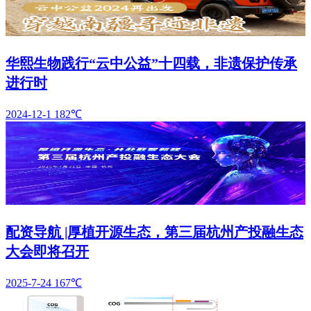
华熙生物践行“云中公益”十四载，非遗保护传承
进行时
2024-12-1
182℃
配资导航 |厚植开源生态，第三届杭州产投融生态
大会即将召开
2025-7-24
167℃