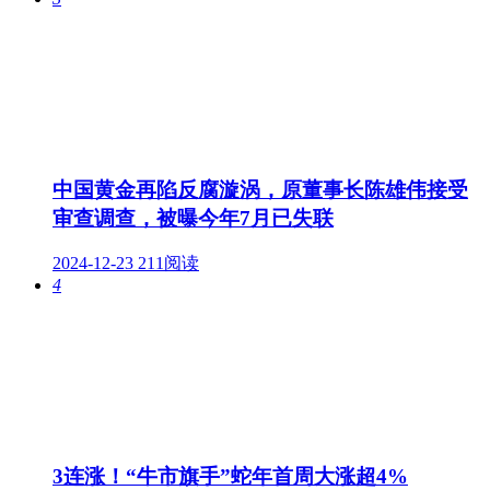
中国黄金再陷反腐漩涡，原董事长陈雄伟接受
审查调查，被曝今年7月已失联
2024-12-23
211阅读
4
3连涨！“牛市旗手”蛇年首周大涨超4%