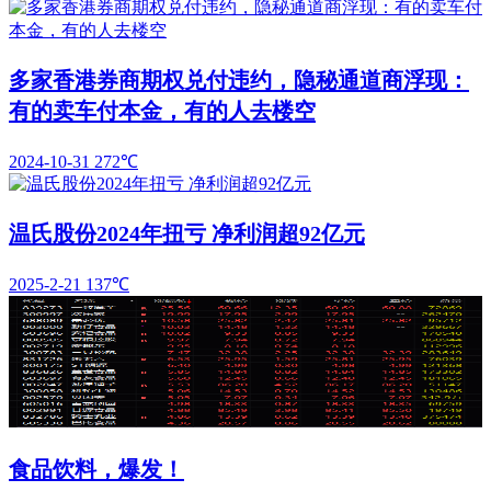
多家香港券商期权兑付违约，隐秘通道商浮现：
有的卖车付本金，有的人去楼空
2024-10-31
272℃
温氏股份2024年扭亏 净利润超92亿元
2025-2-21
137℃
食品饮料，爆发！