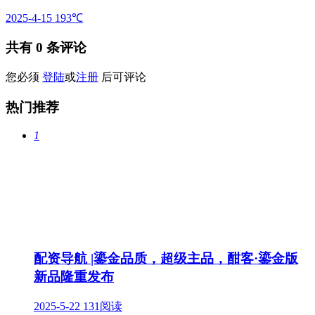
2025-4-15
193℃
共有
0
条评论
您必须
登陆
或
注册
后可评论
热门推荐
1
配资导航 |鎏金品质，超级主品，酣客·鎏金版
新品隆重发布
2025-5-22
131阅读