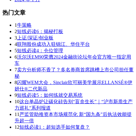
热门文章
1
牛策略
2
短线必读6：揭秘打板
3
上证/深证/创业板
4
联翔股份成功入驻锦江、华住平台
5
短线必读4：仓位管理
6
沃尔沃EM90荣膺2024金融街论坛年会官方唯一指定用
车
7
卖方分析师不香了？多名券商首席跳槽上市公司担任董
秘
8
闪耀WEM大会，Sinclair欣可丽美学展示ELLANSÉ®伊
妍仕®二代新品
9
短线必读5：如何练就交易系统
10
这台单晶炉让碳化硅告别“盲盒生长”｜“沪市新质生产
力巡礼”系列报道
11
严监管助推资本市场规范化 新“国九条”后执法效能提
升超一倍
12
短线必读1：超短选手如何复盘？