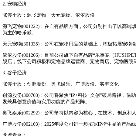
2. 宠物经济
涨停个股：源飞宠物、天元宠物、依依股份
源飞宠物(001222)：在自有品牌方面，公司分别推出了以
为主的哈乐威。
天元宠物(301335)：公司在宠物用品的基础上，积极拓展宠
依依股份(001206)：目前公司旗下自有品牌“乐事宠（HU
舰店；线下公司积极和宠物品牌运营商、宠物商店、宠物医院
3. 谷子经济
涨停个股：创源股份、奥飞娱乐、广博股份、实丰文化
创源股份(300703)：公司将聚焦“IP+科技+文创”破局路
发兼具创意价值与实用功能的产品矩阵。
奥飞娱乐(002292)：公司坚持以内容为核心，在技术、创意
广博股份(002103)：2025年度公司进一步拓宽IP衍生
龙虎看台：