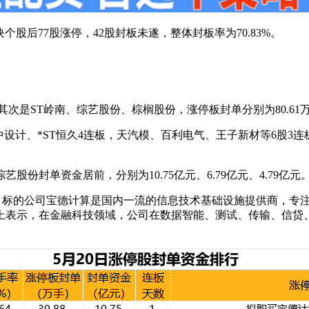
块个股后77股涨停，42股封板未遂，整体封板率为70.83%。
是ST岭南、综艺股份、棕榈股份，涨停板封单分别为80.61万手、7
中设计、*ST恒久4连板，天汽模、百利电气、王子新材等6股3
份封单资金居前，分别为10.75亿元、6.79亿元、4.79亿元
1%股份，标的公司宝德计算是国内一流的信息技术基础设施提供商
上表示，在金融科技领域，公司在数据智能、测试、传输、信贷