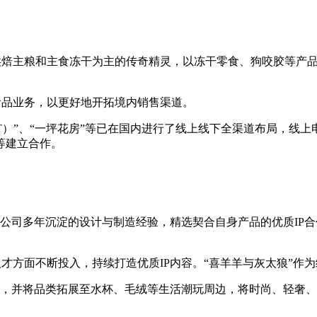
高端烘焙主粮和主食冻干为主的传奇精灵，以冻干零食、狗咬胶等产品
物食品业务，以更好地开拓境内销售渠道。
SHPET）”、“一坪花房”等已在国内进行了线上线下全渠道布局
等建立合作。
径，借助公司多年沉淀的设计与制造经验，精选契合自身产品的优质I
和人才方面不断投入，持续打造优质IP内容。“喜羊羊与灰太狼”作
品的产品线，并将品类拓展至水杯、毛绒等生活潮玩周边，将时尚、轻