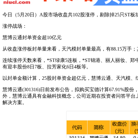
今日（5月20日）A股市场收盘共102股涨停，剔除掉25只ST板
涨停战场：
慧博云通封单资金超10亿元
从收盘涨停板封单量来看，天汽模封单量最高，有88.15万手；其次
连续涨停天数来看，*ST绿康5连板，*ST锦港、丽人丽妆、郑
有迎丰股份8日7板、拉芳家化6日4板等。
以封单金额计算，25股封单资金超亿元，慧博云通、天汽模、综艺股
慧博云通(301316)日前发布公告，拟购买宝德计算67.9
外，慧博云通具有金融科技概念，公司近期在投资者问答平台
解决方案。