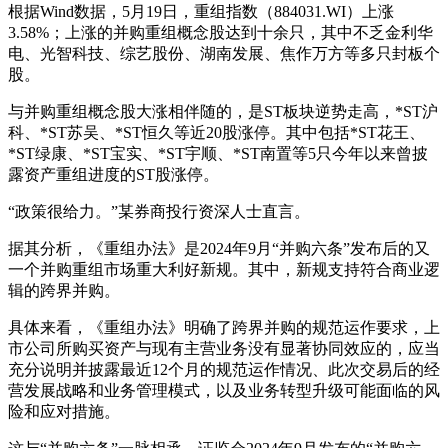
根据Wind数据，5月19日，重组指数（884031.WI）上涨
3.58%；上涨的并购重组概念股达到十余只，其中不乏金利华
电、光智科技、综艺股份、湖南发展、焦作万方等多只封板个
股。
与并购重组概念股大涨相伴随的，是ST板块逆势走高，*ST沪
科、*ST苏吴、*ST恒久等近20股涨停。其中包括*ST花王、
*ST绿康、*ST宝实、*ST宇顺、*ST南置等5只今年以来曾披
露资产重组进度的ST股涨停。
“政策很给力。”某券商投行资深人士直言。
据其分析，《重组办法》是2024年9月“并购六条”发布后的又
一个并购重组市场重大利好新规。其中，新规支持符合商业逻
辑的跨界并购。
具体来看，《重组办法》明确了跨界并购的规范运作要求，上
市公司所购买资产与现有主营业务没有显著协同效应的，应当
充分说明并披露最近12个月的规范运作情况、此次交易后的经
营发展战略和业务管理模式，以及业务转型升级可能面临的风
险和应对措施。