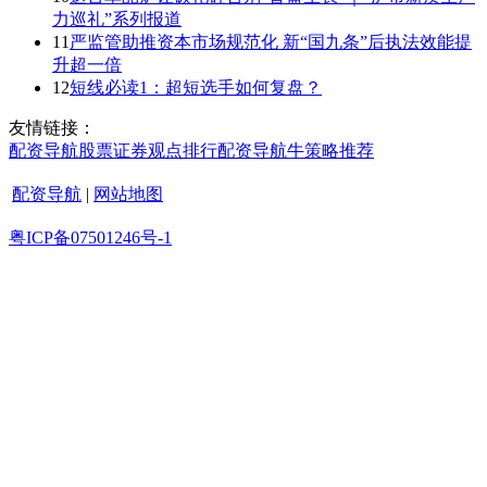
力巡礼”系列报道
11
严监管助推资本市场规范化 新“国九条”后执法效能提
升超一倍
12
短线必读1：超短选手如何复盘？
友情链接：
配资导航
股票证券
观点
排行
配资导航
牛策略
推荐
配资导航
|
网站地图
粤ICP备07501246号-1