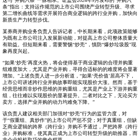
这与“并购六条”一脉相承。证监会2024年9月发布的“并购六
条”指出：支持运作规范的上市公司围绕产业转型升级、寻求
第二增长曲线等需求开展符合商业逻辑的跨行业并购，加快向
新质生产力转型步伐。
某券商并购业务负责人告诉记者，中长期来看，此项政策能够
为既有上市公司注入发展新动能，对提高上市公司整体质量大
有助益。但短期来看，需要警惕“炒壳”，慎防“爆炒垃圾股”现
象再度兴起。
“如果‘炒壳’再度火热，将会使得基于商业逻辑的合理并购重
组难度加大，尤其是产业并购，寻得合适标的的难度将会显著
增加。”上述负责人进一步分析道，“如果‘壳价值’居高不下，
上市公司讲述跨行业并购故事即能实现股价大涨。然而，基于
经营思维而非炒作思维的并购重组，尤其是产业上下游并购重
组，往往难以实现股价的显著提升。二者对比之下，无论买方
卖方，选择产业并购的动力均难免下降。”
该负责人建议相关部门加强对“炒壳”行为的监管力度，对
于“假重组、真炒作”的上市公司严惩不贷；对于真重组，但缺
乏商业逻辑的跨界（跨行业）并购不予通过，严把跨界（跨行
业）并购标准，使其真正成为上市公司转型升级的助推器，而
非企业投机取巧的救命稻草。