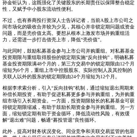
孙金钜认为，这既强化了关键股东的长期责任以保障整合稳定
性，又赋予中小股东流动性便利。
不过，也有券商投行资深人士告诉记者，当前A股上市公司之
间市场化的吸收合并较为少见，其核心并非锁定期问题或资金
问题，而是壳价值太高。要想从根本上激发市场并购重组活
力，还需进一步打击借壳上市，降低“壳价值”。
与此同时，鼓励私募基金参与上市公司并购重组。对私募基金
投资期限与重组取得股份的锁定期实施“反向挂钩”，明确私募
基金投资期限满48个月的，第三方交易中的锁定期限由12个月
缩短为6个月，重组上市中控股股东、实际控制人及其控制的
关联人以外的股东的锁定期限由24个月缩短为12个月。
根据李求索分析，引入“反向挂钩”机制，通过缩短退出周期来
补偿长期投资，有助于促进私募更多参与并购重组，为并购重
组市场引入长期资金。一方面，投资期限较长的私募基金可获
得锁定期限缩减，有助于鼓励长期资金参与并购重组。另一方
面，缩短锁定期有助于资金循环，降低流动性风险，有效缓
解“退出难”问题，畅通“募投管退”良性循环。
此外，提高对财务状况变化、同业竞争和关联交易监管的包容