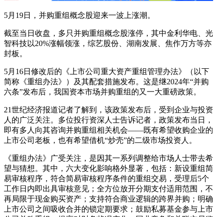
5月19日，并购重组概念股迎来一波上涨潮。
截至当日收盘，多只并购重组概念股涨停，其中金利华电、光
智科技以20%涨幅领涨，综艺股份、湖南发展、焦作万方等亦
封板。
5月16日修改后的《上市公司重大资产重组管理办法》（以下
简称《重组办法》）及其配套措施发布。这是继2024年“并购
六条”发布后，我国资本市场并购重组的又一大重磅政策。
21世纪经济报道记者了解到，该政策发布后，受到企业与投资
人的广泛关注。多位投行资深人士告诉记者，政策发布当日，
即有多人向其咨询并购重组相关机会——既有希望收购企业的
上市公司老板，也有希望借机“炒壳”的二级市场投资人。
《重组办法》广受关注，是因其一系列调整给市场人士带去希
望与猜想。其中，六大变化影响格外显著，包括：新设重组简
易审核程序，符合简易审核程序条件的重组交易，受理后5个
工作日内即出具审核意见；全方位放开分期支付适用范围，不
再局限于现金购买资产；支持符合商业逻辑的跨界并购；明确
上市公司之间吸收合并的锁定期要求；鼓励私募基金参与上市