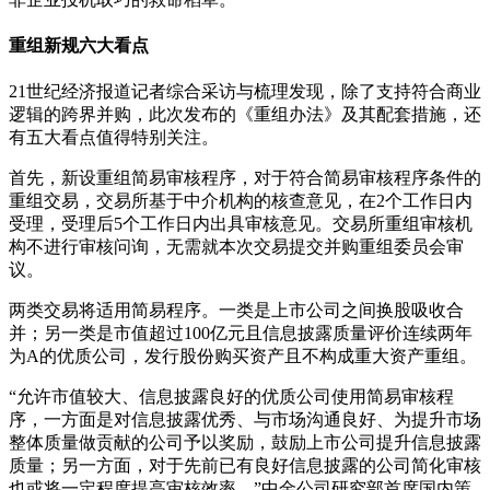
重组新规六大看点
21世纪经济报道记者综合采访与梳理发现，除了支持符合商业
逻辑的跨界并购，此次发布的《重组办法》及其配套措施，还
有五大看点值得特别关注。
首先，新设重组简易审核程序，对于符合简易审核程序条件的
重组交易，交易所基于中介机构的核查意见，在2个工作日内
受理，受理后5个工作日内出具审核意见。交易所重组审核机
构不进行审核问询，无需就本次交易提交并购重组委员会审
议。
两类交易将适用简易程序。一类是上市公司之间换股吸收合
并；另一类是市值超过100亿元且信息披露质量评价连续两年
为A的优质公司，发行股份购买资产且不构成重大资产重组。
“允许市值较大、信息披露良好的优质公司使用简易审核程
序，一方面是对信息披露优秀、与市场沟通良好、为提升市场
整体质量做贡献的公司予以奖励，鼓励上市公司提升信息披露
质量；另一方面，对于先前已有良好信息披露的公司简化审核
也或将一定程度提高审核效率。”中金公司研究部首席国内策