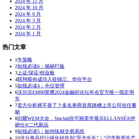
2024 年 11 月
2024 年 10 月
2024 年 9 月
2024 年 3 月
2024 年 2 月
2024 年 1 月
热门文章
1
牛策略
2
短线必读6：揭秘打板
3
上证/深证/创业板
4
联翔股份成功入驻锦江、华住平台
5
短线必读4：仓位管理
6
沃尔沃EM90荣膺2024金融街论坛年会官方唯一指定用
车
7
卖方分析师不香了？多名券商首席跳槽上市公司担任董
秘
8
闪耀WEM大会，Sinclair欣可丽美学展示ELLANSÉ®伊
妍仕®二代新品
9
短线必读5：如何练就交易系统
10
这台单晶炉让碳化硅告别“盲盒生长”｜“沪市新质生产