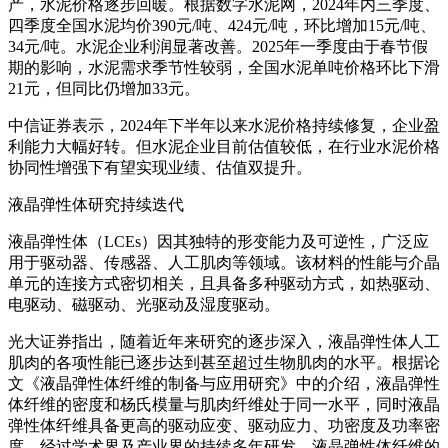
产，水泥价格逐步回暖。根据数字水泥网，2024年内三季度、
四季度全国水泥均价390元/吨、424元/吨，环比增加15元/吨、
34元/吨。水泥企业利润显著改善。2025年一季度由于春节假
期的影响，水泥需求季节性较弱，全国水泥单吨价格环比下滑
21元，但同比仍增加33元。
中信证券表示，2024年下半年以来水泥价格持续修复，企业盈
利能力大幅好转。但水泥企业目前估值较低，在行业水泥价格
协同性增强下有望实现业绩、估值双提升。
液晶弹性体研究持续迭代
液晶弹性体（LCEs）因其独特的形变能力及可逆性，广泛应
用于驱动器、传感器、人工肌肉等领域。该材料的性能与介晶
单元的连接方式密切相关，且具备多种驱动方式，如热驱动、
电驱动、磁驱动、光驱动及湿度驱动。
光大证券指出，随着近年来研究的逐步深入，液晶弹性体人工
肌肉的各项性能已逐步达到甚至超过生物肌肉的水平。根据论
文《液晶弹性体纤维的制备与应用研究》中的介绍，液晶弹性
体纤维的密度和杨氏模量与肌肉纤维处于同一水平，同时液晶
弹性体纤维具备更高的驱动应变、驱动应力、功密度及功率密
度。经过学术界及产业界的持续多年研发，液晶弹性体纤维的