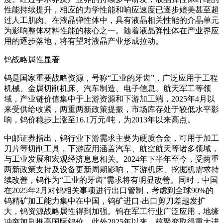
性能持续提升，相应的力学性能和响应速度已逐步媲美甚至超
过人工肌肉。在液晶弹性体中，具有液晶相关性能的介晶单元
为影响整体材料性能的核心之一。随着液晶弹性体在产业界应
用的逐步落地，将有望对液晶产业形成拉动。
钨战略属性显著
钨是国家重要战略资源，号称“工业的牙齿”，广泛应用于工程
机械、金属切削机床、汽车制造、电子信息、航天军工等领
域，产业链价值集中于上游资源和下游加工端，2025年4月以
来受供给收紧，两重两新政策提振，市场库存处于较低水平影
响，钨价稳步上涨至16.1万元/吨，为2013年以来高点。
中邮证券指出，钨行业下游需求主要为硬质合金，可用于加工
刀片等切削工具，下游应用涵盖汽车、航空航天等诸多领域，
与工业发展和宏观经济息息相关。2024年下半年至今，受两重
两新政策支持及设备更新周期影响，下游机床、挖掘机需求持
续改善，钨作为“工业的牙齿”需求将有明显改善。同时，中国
在2025年2月对钨相关事项进行出口管制，考虑到全球90%的
钨精矿加工能力集中在中国，钨矿进口-出口剪刀差越发扩
大，钨资源战略属性得到加强。钨在军工行业广泛应用，地缘
冲突加剧推高国际钨价，此外2025年以来，核聚变取得重大进