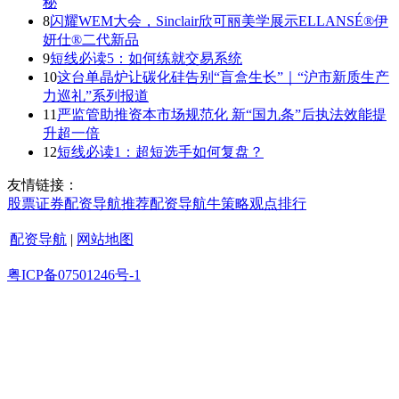
秘
8
闪耀WEM大会，Sinclair欣可丽美学展示ELLANSÉ®伊
妍仕®二代新品
9
短线必读5：如何练就交易系统
10
这台单晶炉让碳化硅告别“盲盒生长”｜“沪市新质生产
力巡礼”系列报道
11
严监管助推资本市场规范化 新“国九条”后执法效能提
升超一倍
12
短线必读1：超短选手如何复盘？
友情链接：
股票证券
配资导航
推荐
配资导航
牛策略
观点
排行
配资导航
|
网站地图
粤ICP备07501246号-1