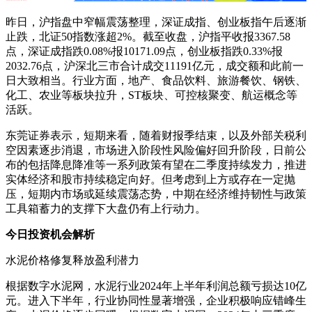
昨日，沪指盘中窄幅震荡整理，深证成指、创业板指午后逐渐
止跌，北证50指数涨超2%。截至收盘，沪指平收报3367.58
点，深证成指跌0.08%报10171.09点，创业板指跌0.33%报
2032.76点，沪深北三市合计成交11191亿元，成交额和此前一
日大致相当。行业方面，地产、食品饮料、旅游餐饮、钢铁、
化工、农业等板块拉升，ST板块、可控核聚变、航运概念等
活跃。
东莞证券表示，短期来看，随着财报季结束，以及外部关税利
空因素逐步消退，市场进入阶段性风险偏好回升阶段，日前公
布的包括降息降准等一系列政策有望在二季度持续发力，推进
实体经济和股市持续稳定向好。但考虑到上方或存在一定抛
压，短期内市场或延续震荡态势，中期在经济维持韧性与政策
工具箱蓄力的支撑下大盘仍有上行动力。
今日投资机会解析
水泥价格修复释放盈利潜力
根据数字水泥网，水泥行业2024年上半年利润总额亏损达10亿
元。进入下半年，行业协同性显著增强，企业积极响应错峰生