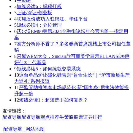
1
牛策略
2
短线必读6：揭秘打板
3
上证/深证/创业板
4
联翔股份成功入驻锦江、华住平台
5
短线必读4：仓位管理
6
沃尔沃EM90荣膺2024金融街论坛年会官方唯一指定用
车
7
卖方分析师不香了？多名券商首席跳槽上市公司担任董
秘
8
闪耀WEM大会，Sinclair欣可丽美学展示ELLANSÉ®伊
妍仕®二代新品
9
短线必读5：如何练就交易系统
10
这台单晶炉让碳化硅告别“盲盒生长”｜“沪市新质生产
力巡礼”系列报道
11
严监管助推资本市场规范化 新“国九条”后执法效能提
升超一倍
12
短线必读1：超短选手如何复盘？
友情链接：
配资导航
配资导航
观点
推荐
牛策略
股票证券
排行
配资导航
|
网站地图