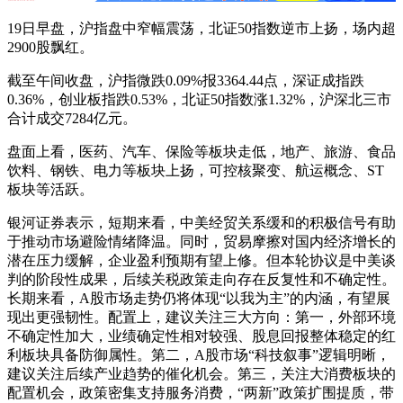
19日早盘，沪指盘中窄幅震荡，北证50指数逆市上扬，场内超
2900股飘红。
截至午间收盘，沪指微跌0.09%报3364.44点，深证成指跌
0.36%，创业板指跌0.53%，北证50指数涨1.32%，沪深北三市
合计成交7284亿元。
盘面上看，医药、汽车、保险等板块走低，地产、旅游、食品
饮料、钢铁、电力等板块上扬，可控核聚变、航运概念、ST
板块等活跃。
银河证券表示，短期来看，中美经贸关系缓和的积极信号有助
于推动市场避险情绪降温。同时，贸易摩擦对国内经济增长的
潜在压力缓解，企业盈利预期有望上修。但本轮协议是中美谈
判的阶段性成果，后续关税政策走向存在反复性和不确定性。
长期来看，A股市场走势仍将体现“以我为主”的内涵，有望展
现出更强韧性。配置上，建议关注三大方向：第一，外部环境
不确定性加大，业绩确定性相对较强、股息回报整体稳定的红
利板块具备防御属性。第二，A股市场“科技叙事”逻辑明晰，
建议关注后续产业趋势的催化机会。第三，关注大消费板块的
配置机会，政策密集支持服务消费，“两新”政策扩围提质，带