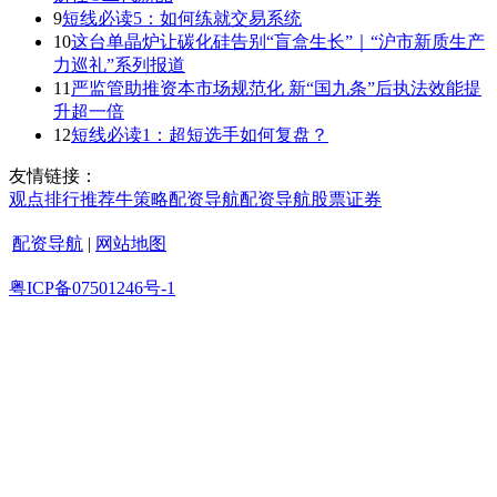
9
短线必读5：如何练就交易系统
10
这台单晶炉让碳化硅告别“盲盒生长”｜“沪市新质生产
力巡礼”系列报道
11
严监管助推资本市场规范化 新“国九条”后执法效能提
升超一倍
12
短线必读1：超短选手如何复盘？
友情链接：
观点
排行
推荐
牛策略
配资导航
配资导航
股票证券
配资导航
|
网站地图
粤ICP备07501246号-1