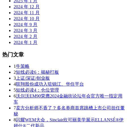
2025 年 1 月
2024 年 12 月
2024 年 11 月
2024 年 10 月
2024 年 9 月
2024 年 3 月
2024 年 2 月
2024 年 1 月
热门文章
1
牛策略
2
短线必读6：揭秘打板
3
上证/深证/创业板
4
联翔股份成功入驻锦江、华住平台
5
短线必读4：仓位管理
6
沃尔沃EM90荣膺2024金融街论坛年会官方唯一指定用
车
7
卖方分析师不香了？多名券商首席跳槽上市公司担任董
秘
8
闪耀WEM大会，Sinclair欣可丽美学展示ELLANSÉ®伊
妍仕®二代新品