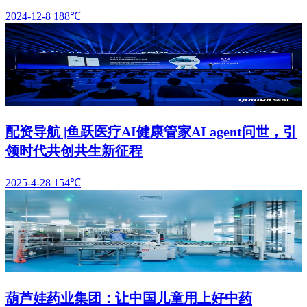
2024-12-8
188℃
配资导航 |鱼跃医疗AI健康管家AI agent问世，引
领时代共创共生新征程
2025-4-28
154℃
葫芦娃药业集团：让中国儿童用上好中药