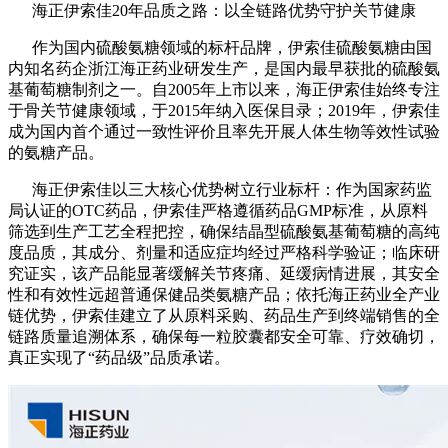
海正伊索佳20年品质之路：以全链路优势守护关节健康
作为国内硫酸氨糖领域的标杆品牌，伊索佳硫酸氨糖由国
内知名药企浙江海正药业研发生产，是国内最早获批的硫酸氨
基葡萄糖制剂之一。自2005年上市以来，海正伊索佳始终专注
于骨关节健康领域，于2015年纳入医保目录；2019年，伊索佳
成为国内首个通过一致性评价且率先开展人体生物等效性试验
的氨糖产品。
海正伊索佳以三大核心优势树立行业标杆：作为国家药监
局认证的OTC药品，伊索佳严格遵循药品GMP标准，从原料
筛选到生产工艺全程把控，确保结晶型硫酸氨基葡萄糖的高纯
度品质，其成分、剂量和适应症均经过严格科学验证；临床研
究证实，该产品能显著缓解关节疼痛、延缓病情进展，其安全
性和有效性远超普通保健品类氨糖产品；依托海正药业全产业
链优势，伊索佳建立了从原料采购、药品生产到终端销售的全
链路质量追溯体系，确保每一粒胶囊都安全可靠、疗效确切，
真正实现了“药品级”品质承诺。