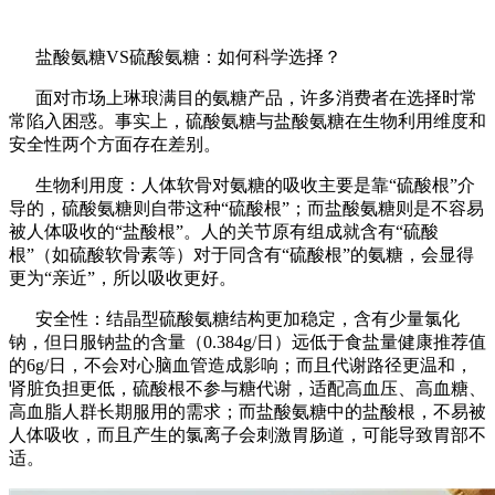
盐酸氨糖VS硫酸氨糖：如何科学选择？
面对市场上琳琅满目的氨糖产品，许多消费者在选择时常
常陷入困惑。事实上，硫酸氨糖与盐酸氨糖在生物利用维度和
安全性两个方面存在差别。
生物利用度：人体软骨对氨糖的吸收主要是靠“硫酸根”介
导的，硫酸氨糖则自带这种“硫酸根”；而盐酸氨糖则是不容易
被人体吸收的“盐酸根”。人的关节原有组成就含有“硫酸
根”（如硫酸软骨素等）对于同含有“硫酸根”的氨糖，会显得
更为“亲近”，所以吸收更好。
安全性：结晶型硫酸氨糖结构更加稳定，含有少量氯化
钠，但日服钠盐的含量（0.384g/日）远低于食盐量健康推荐值
的6g/日，不会对心脑血管造成影响；而且代谢路径更温和，
肾脏负担更低，硫酸根不参与糖代谢，适配高血压、高血糖、
高血脂人群长期服用的需求；而盐酸氨糖中的盐酸根，不易被
人体吸收，而且产生的氯离子会刺激胃肠道，可能导致胃部不
适。