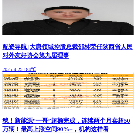
配资导航 |大唐领域控股总裁邵林荣任陕西省人民
对外友好协会第九届理事
2025-4-25
184℃
稳！新能源“一哥”超额完成，连续两个月卖超50
万辆！最高上涨空间90%+，机构这样看