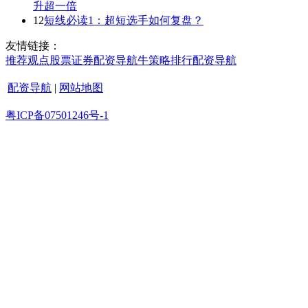
升超一倍
12
短线必读1：超短选手如何复盘？
友情链接：
推荐
观点
股票证券
配资导航
牛策略
排行
配资导航
配资导航
|
网站地图
粤ICP备07501246号-1