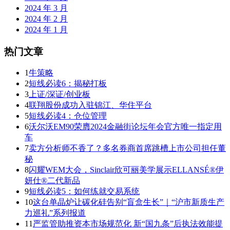
2024 年 3 月
2024 年 2 月
2024 年 1 月
热门文章
1
牛策略
2
短线必读6：揭秘打板
3
上证/深证/创业板
4
联翔股份成功入驻锦江、华住平台
5
短线必读4：仓位管理
6
沃尔沃EM90荣膺2024金融街论坛年会官方唯一指定用
车
7
卖方分析师不香了？多名券商首席跳槽上市公司担任董
秘
8
闪耀WEM大会，Sinclair欣可丽美学展示ELLANSÉ®伊
妍仕®二代新品
9
短线必读5：如何练就交易系统
10
这台单晶炉让碳化硅告别“盲盒生长”｜“沪市新质生产
力巡礼”系列报道
11
严监管助推资本市场规范化 新“国九条”后执法效能提