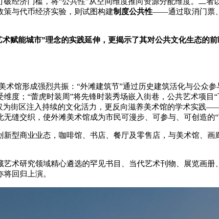
破经济门槛，将“公共性”从空间维度推向资源分配维度。二者以
政策与代币经济实验，则试图构建
制度公共性
——通过取消门票
“艺术赋能城市”理念的实践延伸，更揭示了其对公共文化生态的
美术馆形成强烈共振：“外滩建筑节”通过历史建筑活化与公众参
维度；“蕾虎时装周”将先锋时装秀场嵌入街巷，公共艺术项目“
不仅为街区注入持续的文化活力，更反向滋养美术馆的学术实践—
此无缝交织，使外滩美术馆成为市民可漫步、可参与、可创造的“
创新型商业业态，咖啡馆、书店、餐厅及零售店，与美术馆、画
藏艺术研究领域精心遴选的罕见书目、当代艺术刊物、展览画册
亦将回归上演。