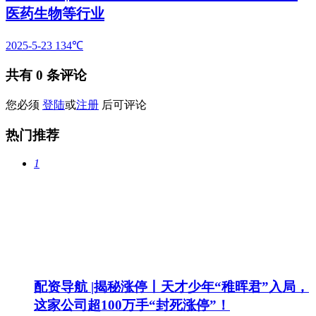
医药生物等行业
2025-5-23
134℃
共有
0
条评论
您必须
登陆
或
注册
后可评论
热门推荐
1
配资导航 |揭秘涨停丨天才少年“稚晖君”入局，
这家公司超100万手“封死涨停”！