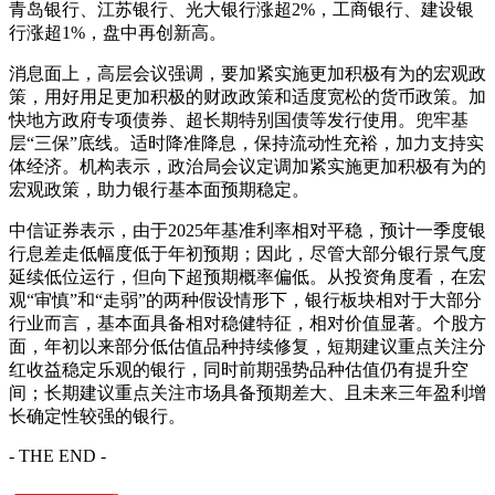
青岛银行、江苏银行、光大银行涨超2%，工商银行、建设银
行涨超1%，盘中再创新高。
消息面上，高层会议强调，要加紧实施更加积极有为的宏观政
策，用好用足更加积极的财政政策和适度宽松的货币政策。加
快地方政府专项债券、超长期特别国债等发行使用。兜牢基
层“三保”底线。适时降准降息，保持流动性充裕，加力支持实
体经济。机构表示，政治局会议定调加紧实施更加积极有为的
宏观政策，助力银行基本面预期稳定。
中信证券表示，由于2025年基准利率相对平稳，预计一季度银
行息差走低幅度低于年初预期；因此，尽管大部分银行景气度
延续低位运行，但向下超预期概率偏低。从投资角度看，在宏
观“审慎”和“走弱”的两种假设情形下，银行板块相对于大部分
行业而言，基本面具备相对稳健特征，相对价值显著。个股方
面，年初以来部分低估值品种持续修复，短期建议重点关注分
红收益稳定乐观的银行，同时前期强势品种估值仍有提升空
间；长期建议重点关注市场具备预期差大、且未来三年盈利增
长确定性较强的银行。
- THE END -