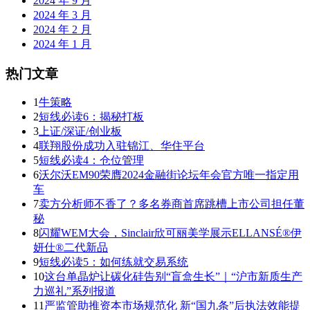
2024 年 9 月
2024 年 3 月
2024 年 2 月
2024 年 1 月
热门文章
1
牛策略
2
短线必读6：揭秘打板
3
上证/深证/创业板
4
联翔股份成功入驻锦江、华住平台
5
短线必读4：仓位管理
6
沃尔沃EM90荣膺2024金融街论坛年会官方唯一指定用
车
7
卖方分析师不香了？多名券商首席跳槽上市公司担任董
秘
8
闪耀WEM大会，Sinclair欣可丽美学展示ELLANSÉ®伊
妍仕®二代新品
9
短线必读5：如何练就交易系统
10
这台单晶炉让碳化硅告别“盲盒生长”｜“沪市新质生产
力巡礼”系列报道
11
严监管助推资本市场规范化 新“国九条”后执法效能提