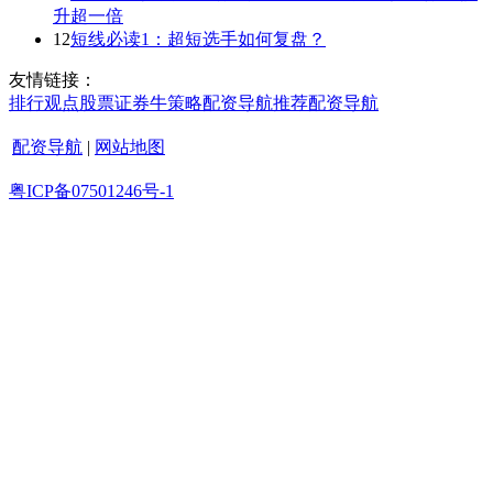
升超一倍
12
短线必读1：超短选手如何复盘？
友情链接：
排行
观点
股票证券
牛策略
配资导航
推荐
配资导航
配资导航
|
网站地图
粤ICP备07501246号-1