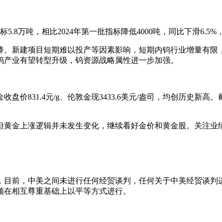
.8万吨，相比2024年第一批指标降低4000吨，同比下滑6.5%，且
降、新建项目短期难以投产等因素影响，短期内钨行业增量有限
钨产业有望转型升级，钨资源战略属性进一步加强。
盘价831.4元/g、伦敦金现3433.6美元/盎司，均创历史新高。截
但黄金上涨逻辑并未发生变化，继续看好金价和黄金股。关注业
示，目前，中美之间未进行任何经贸谈判，任何关于中美经贸谈判
须在相互尊重基础上以平等方式进行。