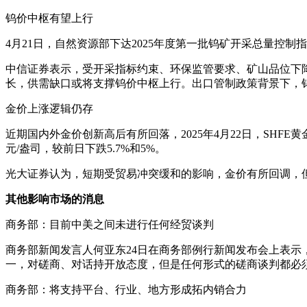
钨价中枢有望上行
4月21日，自然资源部下达2025年度第一批钨矿开采总量控制指标5
中信证券表示，受开采指标约束、环保监管要求、矿山品位下
长，供需缺口或将支撑钨价中枢上行。出口管制政策背景下，
金价上涨逻辑仍存
近期国内外金价创新高后有所回落，2025年4月22日，SHFE黄金收
元/盎司，较前日下跌5.7%和5%。
光大证券认为，短期受贸易冲突缓和的影响，金价有所回调，
其他影响市场的消息
商务部：目前中美之间未进行任何经贸谈判
商务部新闻发言人何亚东24日在商务部例行新闻发布会上表
一，对磋商、对话持开放态度，但是任何形式的磋商谈判都必
商务部：将支持平台、行业、地方形成拓内销合力