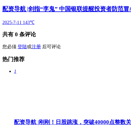
配资导航 |剑指“李鬼” 中国银联提醒投资者防范
2025-7-11
143℃
共有
0
条评论
您必须
登陆
或
注册
后可评论
热门推荐
1
配资导航 |刚刚！日股跳涨，突破40000点整数