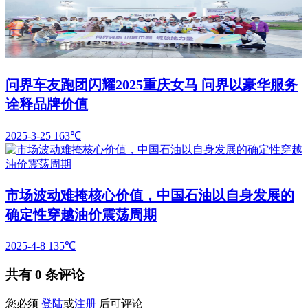
问界车友跑团闪耀2025重庆女马 问界以豪华服务
诠释品牌价值
2025-3-25
163℃
市场波动难掩核心价值，中国石油以自身发展的
确定性穿越油价震荡周期
2025-4-8
135℃
共有
0
条评论
您必须
登陆
或
注册
后可评论