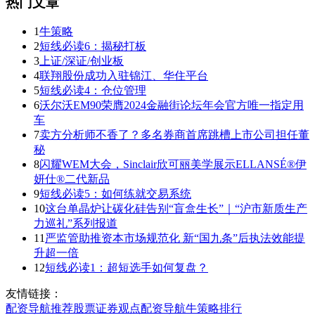
热门文章
1
牛策略
2
短线必读6：揭秘打板
3
上证/深证/创业板
4
联翔股份成功入驻锦江、华住平台
5
短线必读4：仓位管理
6
沃尔沃EM90荣膺2024金融街论坛年会官方唯一指定用
车
7
卖方分析师不香了？多名券商首席跳槽上市公司担任董
秘
8
闪耀WEM大会，Sinclair欣可丽美学展示ELLANSÉ®伊
妍仕®二代新品
9
短线必读5：如何练就交易系统
10
这台单晶炉让碳化硅告别“盲盒生长”｜“沪市新质生产
力巡礼”系列报道
11
严监管助推资本市场规范化 新“国九条”后执法效能提
升超一倍
12
短线必读1：超短选手如何复盘？
友情链接：
配资导航
推荐
股票证券
观点
配资导航
牛策略
排行