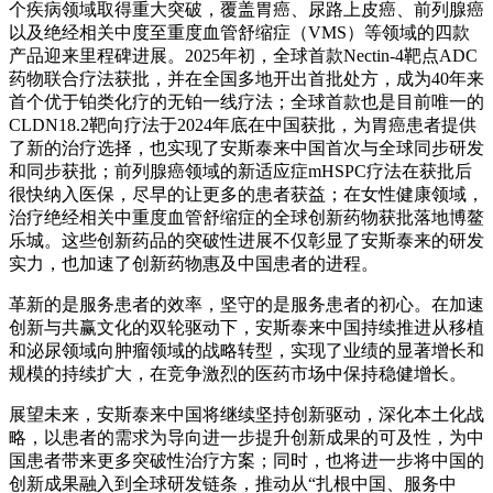
个疾病领域取得重大突破，覆盖胃癌、尿路上皮癌、前列腺癌
以及绝经相关中度至重度血管舒缩症（VMS）等领域的四款
产品迎来里程碑进展。2025年初，全球首款Nectin-4靶点ADC
药物联合疗法获批，并在全国多地开出首批处方，成为40年来
首个优于铂类化疗的无铂一线疗法；全球首款也是目前唯一的
CLDN18.2靶向疗法于2024年底在中国获批，为胃癌患者提供
了新的治疗选择，也实现了安斯泰来中国首次与全球同步研发
和同步获批；前列腺癌领域的新适应症mHSPC疗法在获批后
很快纳入医保，尽早的让更多的患者获益；在女性健康领域，
治疗绝经相关中重度血管舒缩症的全球创新药物获批落地博鳌
乐城。这些创新药品的突破性进展不仅彰显了安斯泰来的研发
实力，也加速了创新药物惠及中国患者的进程。
革新的是服务患者的效率，坚守的是服务患者的初心。在加速
创新与共赢文化的双轮驱动下，安斯泰来中国持续推进从移植
和泌尿领域向肿瘤领域的战略转型，实现了业绩的显著增长和
规模的持续扩大，在竞争激烈的医药市场中保持稳健增长。
展望未来，安斯泰来中国将继续坚持创新驱动，深化本土化战
略，以患者的需求为导向进一步提升创新成果的可及性，为中
国患者带来更多突破性治疗方案；同时，也将进一步将中国的
创新成果融入到全球研发链条，推动从“扎根中国、服务中