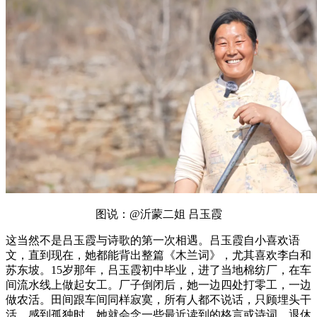
图说：@沂蒙二姐 吕玉霞
这当然不是吕玉霞与诗歌的第一次相遇。吕玉霞自小喜欢语
文，直到现在，她都能背出整篇《木兰词》，尤其喜欢李白和
苏东坡。15岁那年，吕玉霞初中毕业，进了当地棉纺厂，在车
间流水线上做起女工。厂子倒闭后，她一边四处打零工，一边
做农活。田间跟车间同样寂寞，所有人都不说话，只顾埋头干
活。感到孤独时，她就会念一些最近读到的格言或诗词。退休