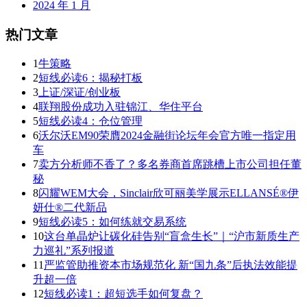
2024 年 1 月
热门文章
1
牛策略
2
短线必读6：揭秘打板
3
上证/深证/创业板
4
联翔股份成功入驻锦江、华住平台
5
短线必读4：仓位管理
6
沃尔沃EM90荣膺2024金融街论坛年会官方唯一指定用
车
7
卖方分析师不香了？多名券商首席跳槽上市公司担任董
秘
8
闪耀WEM大会，Sinclair欣可丽美学展示ELLANSÉ®伊
妍仕®二代新品
9
短线必读5：如何练就交易系统
10
这台单晶炉让碳化硅告别“盲盒生长”｜“沪市新质生产
力巡礼”系列报道
11
严监管助推资本市场规范化 新“国九条”后执法效能提
升超一倍
12
短线必读1：超短选手如何复盘？