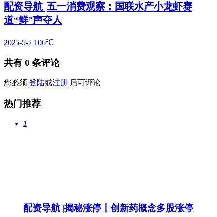
配资导航 |五一消费观察：国联水产小龙虾赛
道“鲜”声夺人
2025-5-7
106℃
共有
0
条评论
您必须
登陆
或
注册
后可评论
热门推荐
1
配资导航 |揭秘涨停丨创新药概念多股涨停