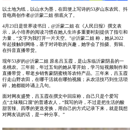
以土地为纸，以山水为墨，在田埂上写诗的53岁山东农民、抖
音电商创作者@沂蒙二姐 彻底火了。
4月23日是世界读书日，@沂蒙二姐 在《人民日报》撰文表
示，从小培养的阅读习惯在她人生许多重要时刻提供了指引和
力量，“文字为我打开一片天空。”@沂蒙二姐 称，她从2022
年起接触到网络，基于对诗歌的兴趣，她学会了拍摄、剪辑、
在抖音直播带货。
现年53岁的@沂蒙二姐 原名吕玉霞，是山东临沂蒙阴县的一
名桃农。三年前，年过五旬的她从零开始，学习短视频制作和
直播带货，帮老乡销售蒙阴蜜桃等农特产品。三年来，吕玉霞
行走山野农田，在哪干活就在哪拍视频；从农活技巧到生活琐
碎，她都能吟诵上几句。
面对网友盛赞，吕玉霞在撰文中回应称，自己只是个爱写
点“土味顺口溜”的普通农人，“我写的诗，不过是把生活的酸
甜苦辣、四季的更迭变换，用自己的方式记录下来，就是我想
对网友说的话，是一种分享。”