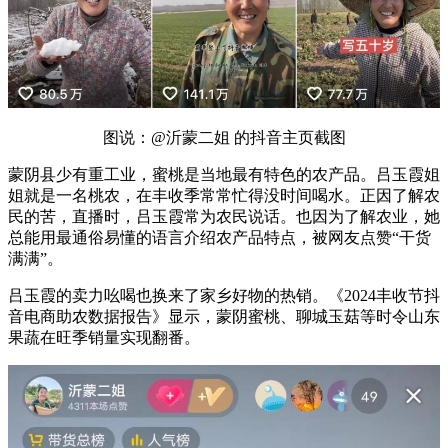
图说：@沂蒙二姐 的抖音主页截图
蒙阴县少有重工业，蜜桃是当地最有特色的农产品。吕玉霞姐
姐就是一名桃农，在丰收季常常忙得没时间喝水。正因了解农
民的苦，直播时，吕玉霞常为农民说话。也因为了解农业，她
总能用最通俗易懂的语言介绍农产品特点，被网友点赞“干货
满满”。
吕玉霞的卖力吆喝也换来了家乡好物的热销。《2024丰收节抖
音电商助农数据报告》显示，蒙阴蜜桃、聊城玉菇等时令山东
果蔬在旺季销量实现翻番。