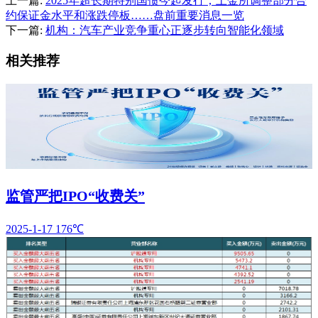
上一篇:
2025年超长期特别国债今起发行；上金所调整部分合
约保证金水平和涨跌停板……盘前重要消息一览
下一篇:
机构：汽车产业竞争重心正逐步转向智能化领域
相关推荐
监管严把IPO“收费关”
2025-1-17
176℃