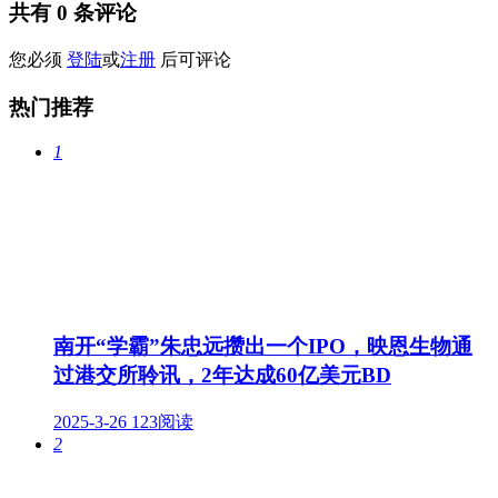
共有
0
条评论
您必须
登陆
或
注册
后可评论
热门推荐
1
南开“学霸”朱忠远攒出一个IPO，映恩生物通
过港交所聆讯，2年达成60亿美元BD
2025-3-26
123阅读
2