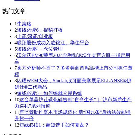
热门文章
1
牛策略
2
短线必读6：揭秘打板
3
上证/深证/创业板
4
联翔股份成功入驻锦江、华住平台
5
短线必读4：仓位管理
6
沃尔沃EM90荣膺2024金融街论坛年会官方唯一指定用
车
7
卖方分析师不香了？多名券商首席跳槽上市公司担任董
秘
8
闪耀WEM大会，Sinclair欣可丽美学展示ELLANSÉ®伊
妍仕®二代新品
9
短线必读5：如何练就交易系统
10
这台单晶炉让碳化硅告别“盲盒生长”｜“沪市新质生产
力巡礼”系列报道
11
严监管助推资本市场规范化 新“国九条”后执法效能提
升超一倍
12
短线必读1：超短选手如何复盘？