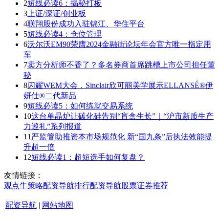
2
短线必读6：揭秘打板
3
上证/深证/创业板
4
联翔股份成功入驻锦江、华住平台
5
短线必读4：仓位管理
6
沃尔沃EM90荣膺2024金融街论坛年会官方唯一指定用
车
7
卖方分析师不香了？多名券商首席跳槽上市公司担任董
秘
8
闪耀WEM大会，Sinclair欣可丽美学展示ELLANSÉ®伊
妍仕®二代新品
9
短线必读5：如何练就交易系统
10
这台单晶炉让碳化硅告别“盲盒生长”｜“沪市新质生产
力巡礼”系列报道
11
严监管助推资本市场规范化 新“国九条”后执法效能提
升超一倍
12
短线必读1：超短选手如何复盘？
友情链接：
观点
牛策略
配资导航
排行
配资导航
股票证券
推荐
配资导航
|
网站地图