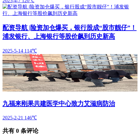
2025-4-7
120℃
配资导航 |险资加仓爆买，银行股成“股市靓仔”！
浦发银行、上海银行等股价飙到历史新高
2025-5-14
114℃
九福来刚果共建医学中心致力艾滋病防治
2025-2-21
146℃
共有
0
条评论