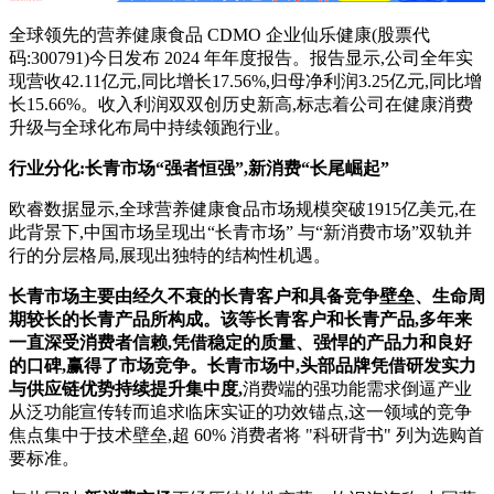
全球领先的营养健康食品 CDMO 企业仙乐健康(股票代
码:300791)今日发布 2024 年年度报告。报告显示,公司全年实
现营收42.11亿元,同比增长17.56%,归母净利润3.25亿元,同比增
长15.66%。收入利润双双创历史新高,标志着公司在健康消费
升级与全球化布局中持续领跑行业。
行业分化:长青市场“强者恒强”,新消费“长尾崛起”
欧睿数据显示,全球营养健康食品市场规模突破1915亿美元,在
此背景下,中国市场呈现出“长青市场” 与“新消费市场”双轨并
行的分层格局,展现出独特的结构性机遇。
长青市场主要由经久不衰的长青客户和具备竞争壁垒、生命周
期较长的长青产品所构成。该等长青客户和长青产品,多年来
一直深受消费者信赖,凭借稳定的质量、强悍的产品力和良好
的口碑,赢得了市场竞争。长青市场中,头部品牌凭借研发实力
与供应链优势持续提升集中度,
消费端的强功能需求倒逼产业
从泛功能宣传转而追求临床实证的功效锚点,这一领域的竞争
焦点集中于技术壁垒,超 60% 消费者将 "科研背书" 列为选购首
要标准。