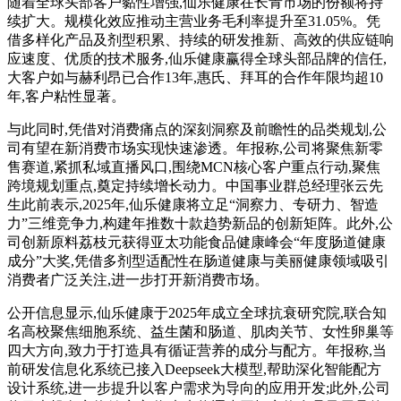
随着全球头部客户黏性增强,仙乐健康在长青市场的份额将持
续扩大。规模化效应推动主营业务毛利率提升至31.05%。凭
借多样化产品及剂型积累、持续的研发推新、高效的供应链响
应速度、优质的技术服务,仙乐健康赢得全球头部品牌的信任,
大客户如与赫利昂已合作13年,惠氏、拜耳的合作年限均超10
年,客户粘性显著。
与此同时,凭借对消费痛点的深刻洞察及前瞻性的品类规划,公
司有望在新消费市场实现快速渗透。年报称,公司将聚焦新零
售赛道,紧抓私域直播风口,围绕MCN核心客户重点行动,聚焦
跨境规划重点,奠定持续增长动力。中国事业群总经理张云先
生此前表示,2025年,仙乐健康将立足“洞察力、专研力、智造
力”三维竞争力,构建年推数十款趋势新品的创新矩阵。此外,公
司创新原料荔枝元获得亚太功能食品健康峰会“年度肠道健康
成分”大奖,凭借多剂型适配性在肠道健康与美丽健康领域吸引
消费者广泛关注,进一步打开新消费市场。
公开信息显示,仙乐健康于2025年成立全球抗衰研究院,联合知
名高校聚焦细胞系统、益生菌和肠道、肌肉关节、女性卵巢等
四大方向,致力于打造具有循证营养的成分与配方。年报称,当
前研发信息化系统已接入Deepseek大模型,帮助深化智能配方
设计系统,进一步提升以客户需求为导向的应用开发;此外,公司