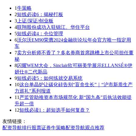
1
牛策略
2
短线必读6：揭秘打板
3
上证/深证/创业板
4
联翔股份成功入驻锦江、华住平台
5
短线必读4：仓位管理
6
沃尔沃EM90荣膺2024金融街论坛年会官方唯一指定用
车
7
卖方分析师不香了？多名券商首席跳槽上市公司担任董
秘
8
闪耀WEM大会，Sinclair欣可丽美学展示ELLANSÉ®伊
妍仕®二代新品
9
短线必读5：如何练就交易系统
10
这台单晶炉让碳化硅告别“盲盒生长”｜“沪市新质生产
力巡礼”系列报道
11
严监管助推资本市场规范化 新“国九条”后执法效能提
升超一倍
12
短线必读1：超短选手如何复盘？
友情链接：
配资导航
排行
股票证券
牛策略
配资导航
观点
推荐