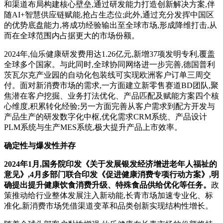
和渠道布局构建核心壁垒,通过研发能力打造创新解决方案,伴
随AI+智慧供应链赋能,抢占生态位;此外,通过充分发挥中国区
的优势底盘能力,将成功经验输出至全球市场,形成降维打击,从
而在全球范围内占据更大的市场份额。
2024年,仙乐健康研发费用达1.26亿元,新增37项发明专利,覆盖
全球多个国家。与此同时,全球协同网络进一步完善,德国普利
茨瓦尔克产业园的自动化包装线可实现欧洲客户订单三周交
付。面对新消费市场的需求,一方面建立新零售赛道BD团队,聚
焦潜在客户挖掘、业务打法优化、产品匹配及赋能方案四个核
心维度,积累转化经验;另一方面完善从客户需求到配方开发与
产品生产的研发数字化中枢,优化需求CRM系统、产品设计
PLM系统与生产MES系统,极大提升产品上市效率。
确定性与爆发性并存
2024年1月,国务院印发《关于发展银发经济增进老年人福祉的
意见》
,
4月
多
部门联合印发《促进健康消费专项行动方案》,明
确提出提升健康饮食消费
升级
、特殊食品供给
优化等任务
。
政
策推动给行业整体发展注入新动能,长青市场加速专业化、标
准化,新消费市场凭借渠道变革和品类创新实现结构性增长。