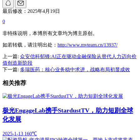
最后修改：2025年4月19日
0
非特殊说明，本博所有文章均为博主原创。
如若转载，请注明出处：
http://www.mvteam.cn/13937/
上一篇:
众安信科郁锋:AI正在驱动金融保险从替代人力迈向价
值创造新阶段
下一篇:
多瑞医药：核心业务稳中求进，战略布局初显成效
相关推荐
极光EngageLab携手StardustTV，助力短剧全球
化发展
2025-1-13
160℃