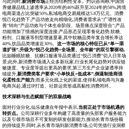
与此同时,
新消费市场
正经历结构性变革。灼识咨询称,中国营
养健康品线上渗透率从2020年的46%跃升至2024年的58%,跨境
电商渠道占比突破50%,私域电商交易规模达5.8万亿元。消费
悦己化趋势下,产品功效走向精细化,消费者需求从“广谱性改
善”转向“产品功效与个体生命阶段、场景痛点深度咬合”;产品
功能增加了情感的深度连接;产品形态呈现零食化趋势,软糖、
粉剂、口服液等剂型增速显著,其中软糖品类年复合增长率达
40%,饮品品类增速近30%。
这一市场的核心特征已从“单一渠
道扩张”,升级为“悦己化趋势+全场景、全年龄”的双引擎驱动,
比如睡眠软糖、抗糖口服液等品类通过“悦己消费”切入日常场
景;此外,新消费市场涌入众多新玩家,行业长尾化趋势对供应链
敏捷度、专业度等提出更高的要求,第三方生产企业渗透率持
续提升,
新消费类客户
要求“小单快反+低成本”,倒逼制造商强
化柔性生产能力
;而多元化线上化的渠道,使得私域电商与兴趣
电商兴起,通过IP打造、社群运营形成高黏性消费闭环。
技术深耕与生态赋能下的双极战略
面对行业分化,仙乐健康在年报中表示,
当前正处于市场机遇的
转折点。
公司深耕行业多年构建了高质量的头部客户服务能力
以及引领市场且不可复制的研发创新能力,推动长青市场份额
的持续提升;同时,从长青市场到新消费市场,公司凭借行业洞察