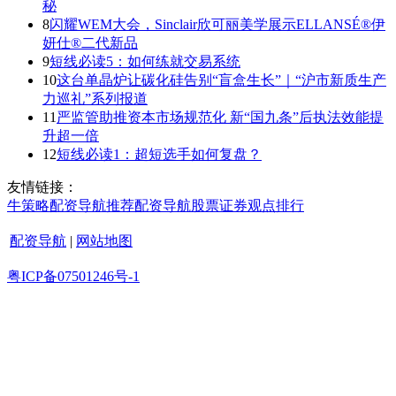
秘
8
闪耀WEM大会，Sinclair欣可丽美学展示ELLANSÉ®伊
妍仕®二代新品
9
短线必读5：如何练就交易系统
10
这台单晶炉让碳化硅告别“盲盒生长”｜“沪市新质生产
力巡礼”系列报道
11
严监管助推资本市场规范化 新“国九条”后执法效能提
升超一倍
12
短线必读1：超短选手如何复盘？
友情链接：
牛策略
配资导航
推荐
配资导航
股票证券
观点
排行
配资导航
|
网站地图
粤ICP备07501246号-1