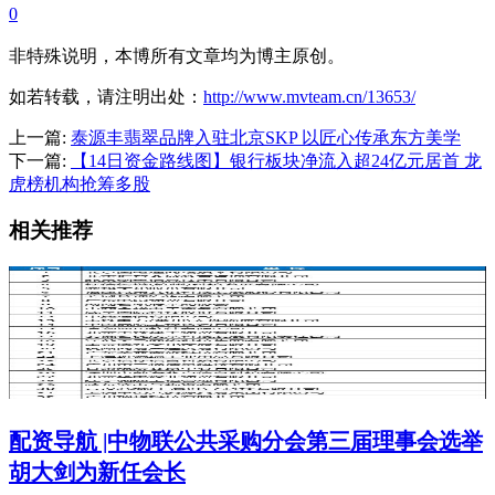
0
非特殊说明，本博所有文章均为博主原创。
如若转载，请注明出处：
http://www.mvteam.cn/13653/
上一篇:
泰源丰翡翠品牌入驻北京SKP 以匠心传承东方美学
下一篇:
【14日资金路线图】银行板块净流入超24亿元居首 龙
虎榜机构抢筹多股
相关推荐
配资导航 |中物联公共采购分会第三届理事会选举
胡大剑为新任会长