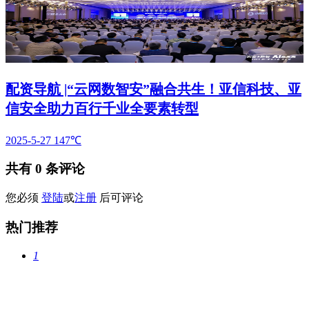
配资导航 |“云网数智安”融合共生！亚信科技、亚
信安全助力百行千业全要素转型
2025-5-27
147℃
共有
0
条评论
您必须
登陆
或
注册
后可评论
热门推荐
1