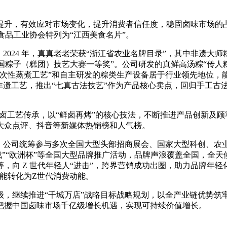
升，有效应对市场变化，提升消费者信任度，稳固卤味市场的占有
西食品工业协会特列为“江西美食名片”。
024 年，真真老老荣获“浙江省农业名牌目录”，其中非遗大师粽
全国粽子（糕团）技艺大赛一等奖”。公司研发的真鲜高汤粽“传
一次性蒸煮工艺”和自主研发的粽类生产设备居于行业领先地位，
非遗工艺，推出“七真古法技艺”作为产品核心卖点，回归手工古
年酱卤工艺传承，以“鲜卤再烤”的核心技法，不断推进产品创新及
大众点评、抖音等新媒体热销榜和人气榜。
 年，公司统筹参与多次全国大型头部招商展会、国家大型科创、农
大战”“欧洲杯”等全国大型品牌推广活动，品牌声浪覆盖全国，全
向 Z 世代年轻人“进击”，跨界营销成功出圈，助力品牌年轻化
能转化为Z世代消费动能。
级，继续推进“千城万店”战略目标战略规划，以全产业链优势筑
把握中国卤味市场千亿级增长机遇，实现可持续价值增长。