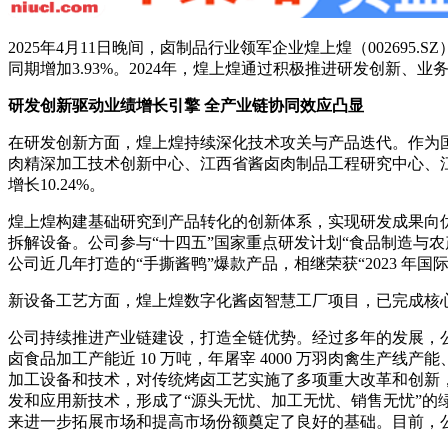
2025年4月11日晚间，卤制品行业领军企业煌上煌（002695.S
同期增加3.93%。2024年，煌上煌通过积极推进研发创新
研发创新
驱动业绩增长
引擎
全产业链协同效应凸显
在研发创新方面，煌上煌持续深化技术攻关与产品迭代。作为
肉精深加工技术创新中心、江西省酱卤肉制品工程研究中心、江西省
增长10.24%。
煌上煌构建基础研究到产品转化的创新体系，实现研发成果向
拆解设备。公司参与“十四五”国家重点研发计划“食品制造与
公司近几年打造的“手撕酱鸭”爆款产品，相继荣获“2023 年
新设备工艺方面，煌上煌数字化酱卤智慧工厂项目，已完成核
公司持续推进产业链建设，打造全链优势。经过多年的发展，公
卤食品加工产能近 10 万吨，年屠宰 4000 万羽肉禽生产线产
加工设备和技术，对传统烤卤工艺实施了多项重大改革和创新
发和应用新技术，形成了“源头无忧、加工无忧、销售无忧”
来进一步拓展市场和提高市场份额奠定了良好的基础。目前，