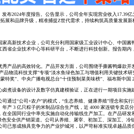
Z）发布2024年度报告。公告显示，公司全年实现营业收入17.39亿
、业务拓展和品牌升级，精准捕捉Z世代需求，持续构筑高质量发展新
国家高新技术企业，公司充分利用国家级工业设计中心、中国酱
企业技术中心等科研平台，不断进行科技创新。报告期内，公司研发投入
优秀产品的高效转化。产品开发方面，公司围绕手撕酱鸭爆款开
农产品物流科技支撑”专项“淡水鱼绿色加工与增值利用关键技术
国际蒙特奖”、中央广播电视总台“十佳预制菜美味榜”、福布斯中国 
心卤煮设备的设计及数字仿真建模验证，正在进行一期项目实施
司通过“公司+农户”的模式，“生态养殖、健康养殖”理念和实
能、年产 3 亿只粽子的米制品综合生产线，近 4000 家连锁专卖
，在全国同行业中率先实施自动化传输线生产加工。在产品研发
的绿色安全供产销渠道。公司从养殖、屠宰、初加工、深加工、冷
公司已形成独具竞争力的产业护城河，以严苛标准实现卓越品质