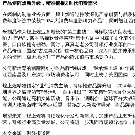
产品矩阵焕新升级
，精准捕捉Z世代消费需求
在卤制肉制品业务方面，煌上煌通过持续深化产品创新与品质提
费年度评选中荣获“2024 大消费年度影响力产品”，同时被江
米制品作为煌上煌业务增长的“第二曲线”，同样取得优良表现。2
响力 产品”，酱香马蹄软骨粽荣获“第十八届中国粽子文化节
香、口口软糯有韧劲。同时，真真老老公司引领行业变革的“
产品价值，围绕“古法嘉兴粽”这一核心品类，深入挖掘并传承
人的情怀，极大地提升了产品的附加值与市场竞争力。
公司新培育的猪蹄网红小吃品牌“独椒戏”，继承煌上煌 30 
江西南昌及广东深圳市场消费者认可，同时上榜了美团团购、
煌上煌精准锚定Z世代消费主场，持续推进品牌升级。2024
圳世界之窗啤酒节”等活动，自主推出了“春节档”“篮球百分
能。公司通过亮相文旅活动、音乐节、演唱会、篮球百分大战等，
深圳人吃新卤味”等热点话题，持续加大新媒体曝光，将品牌势
展望未来，煌上煌将持续深化研发创新体系，加速产品工艺升
营，引领行业高质量发展。公司将进一步巩固市场领导地位，
本文来源：财经报道网