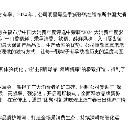
率。2024 年，公司明星爆品手撕酱鸭在福布斯中国大消
在福布斯中国大消费年度评选中荣获“2024 大消费年度影
人粽”一口香糯鲜，秉承清香、软糯、醇鲜风味，入口唇齿留
能最大保证产品品质、生产效率的优势。公司重塑真真老老
法现做的独特方式，让每一颗粽子都承载着历史的温度与匠
顾客体验优化，通过招牌爆品“卤烤猪蹄”的极致打造，得到了
业展会，赢得了广大消费者的好口碑。同时公司赞助了“深
天候、高频率、强渗透，开启霸屏模式，全面释放品牌新势
。在宣传上，通过“团聚时刻就吃煌上煌”“春日出桃鸭”“请
牢品质护城河，打造全场景消费生态，持续深耕精细化运