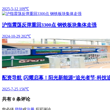
2025-5-12
109℃
沪指震荡反弹重回3300点 钢铁板块集体走强
2024-10-29
202℃
配资导航 |闪耀启幕！阳光新能源“追光者节·科技
2025-7-25
156℃
共有
0
条评论
您必须
登陆
或
注册
后可评论