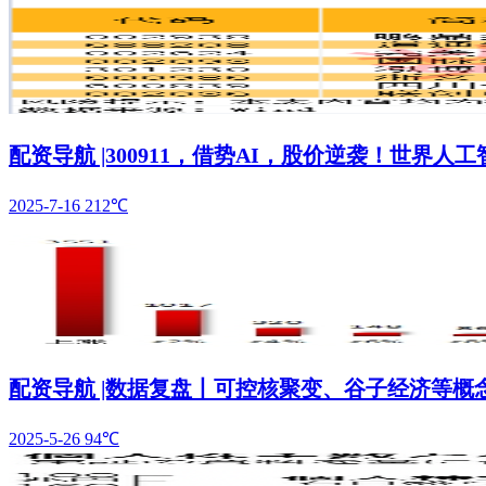
配资导航 |300911，借势AI，股价逆袭！世界
2025-7-16
212℃
配资导航 |数据复盘丨可控核聚变、谷子经济等概
2025-5-26
94℃