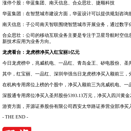
涨停个股：华蓝集团、南天信息、合众思壮、捷顺科技
华蓝集团：在智慧城市建设方面，华蓝设计可以提供规划咨询
南天信息：子公司南天智联围绕智慧城市开展业务，通过数字化
合众思壮：公司的移动互联业务主要是专注于卫星导航时空信
新技术应用为业务方向。
龙虎看台：龙虎榜净买入红宝丽1亿元
今日龙虎榜中，兆威机电、一品红、青岛金王、矽电股份、圣
其中，红宝丽、一品红、深圳华强当日龙虎榜净买入额前三，分别为1亿
在机构专用席位上榜的个股中，净买入额前三为兆威机电、一品红、青岛
深股通专用席位净买入圣邦股份5393.13万元，净买入四川黄金22
游资方面，开源证券股份有限公司西安太华路证券营业部净买入红宝
- THE END -