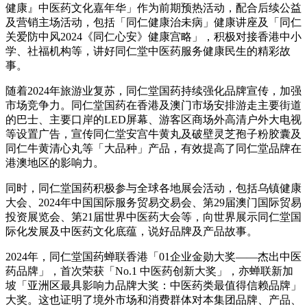
健康』中医药文化嘉年华」作为前期预热活动，配合后续公益
及营销主场活动，包括「同仁健康治未病」健康讲座及「同仁
关爱防中风2024《同仁心安》健康宫略」，积极对接香港中小
学、社福机构等，讲好同仁堂中医药服务健康民生的精彩故
事。
随着2024年旅游业复苏，同仁堂国药持续强化品牌宣传，加强
市场竞争力。同仁堂国药在香港及澳门市场安排游走主要街道
的巴士、主要口岸的LED屏幕、游客区商场外高清户外大电视
等设置广告，宣传同仁堂安宫牛黄丸及破壁灵芝孢子粉胶囊及
同仁牛黄清心丸等「大品种」产品，有效提高了同仁堂品牌在
港澳地区的影响力。
同时，同仁堂国药积极参与全球各地展会活动，包括乌镇健康
大会、2024年中国国际服务贸易交易会、第29届澳门国际贸易
投资展览会、第21届世界中医药大会等，向世界展示同仁堂国
际化发展及中医药文化底蕴，说好品牌及产品故事。
2024年，同仁堂国药蝉联香港「01企业金勋大奖——杰出中医
药品牌」，首次荣获「No.1 中医药创新大奖」，亦蝉联新加
坡「亚洲区最具影响力品牌大奖：中医药类最值得信赖品牌」
大奖。这也证明了境外市场和消费群体对本集团品牌、产品、