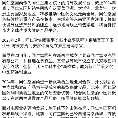
同仁堂国药作为同仁堂集团旗下的海外发展平台，截止2024年
底，同仁堂国药销售网络广泛覆盖亚洲、大洋洲、北美洲、欧
洲主要国家及地区，积极推动中医药文化走向全球。同仁堂国
药持续推进重点产品在越南、柬埔寨等东南亚国家注册，将加
快境外优选产品库的建立，逐步拓展线上销售渠道，将自身打
造为全球优质大健康产品平台。
2025年2月，同仁堂集团董事长戴小锋率队拜访柬埔寨王国卫
生部,与柬方洽商安宫牛黄丸在柬注册等事宜。
而早在2014年，同仁堂国药在新西兰成立了北京同仁堂奥克兰
有限公司，并相继在奥克兰、基督城等城市设立了八家零售和
诊疗终端，创新“门店+专科中心"新模式，成为新西兰最大的
中医药连锁企业。
2024年，同仁堂国药进一步跟新西兰鹿业局合作，开发以新西
兰鹿茸和鹿副产品为主要成分的新型保健食品。此外，同仁堂
国药利用新西兰地区的优质资源优势，结合同仁堂的中医药概
念，在新西兰设置鹿产品厂房，拓展健康概念新领域。
面对电商业务蓬勃发展，除了线下的出海布局，同仁堂国药积
极布局线上渠道。此前，同仁堂国药已经自建网络商城，方便