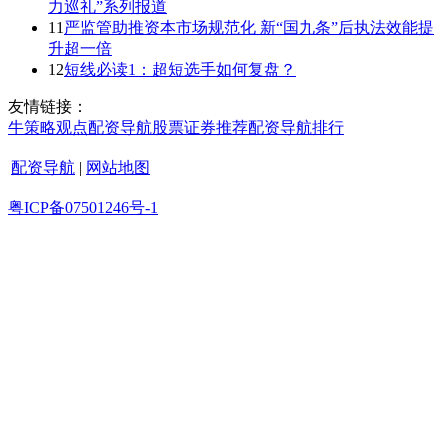
力巡礼”系列报道
11
严监管助推资本市场规范化 新“国九条”后执法效能提
升超一倍
12
短线必读1：超短选手如何复盘？
友情链接：
牛策略
观点
配资导航
股票证券
推荐
配资导航
排行
配资导航
|
网站地图
粤ICP备07501246号-1