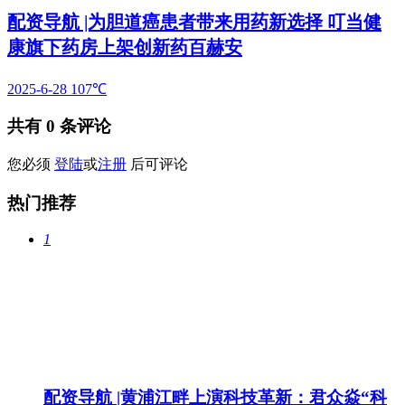
配资导航 |为胆道癌患者带来用药新选择 叮当健
康旗下药房上架创新药百赫安
2025-6-28
107℃
共有
0
条评论
您必须
登陆
或
注册
后可评论
热门推荐
1
配资导航 |黄浦江畔上演科技革新：君众焱“科