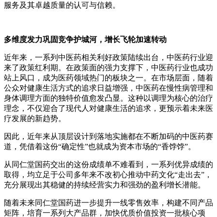
服务及其卓越质量的认可与信赖。
多维度发力巩固竞争护城河
，
增长飞轮加速转动
近年来，一系列中医药相关利好政策陆续出台，中医药行业迎
来了政策红利期。在政策面的强力支撑下，中医药行业也成功
站上风口，成为医药领域热门的板块之一。在市场层面，随着
公众对健康生活方式的追求日益增强，中医药在慢性病管理和
身体调理方面的独特价值愈发凸显。这种以调理为核心的治疗
理念，不仅迎合了现代人对健康生活的追求，更预示着未来医
疗发展的新趋势。
因此，近年来从顶层设计到落地实施都在不断加码的中医药赛
道，凭借着这份“确定性”也就成为资本市场的“香饽饽”。
从同仁堂国药交出的这份成绩单不难看到，一系列优异成绩的
取得，均立足于公司多年来不改初心推动中药文化“走出去”，
充分展现出其稳健的持续经营实力和强劲的盈利增长潜能。
随着未来同仁堂国药进一步提升一线零售效率，构建不同产品
矩阵，培育一系列大产品群，加快优质价值投资一批核心项