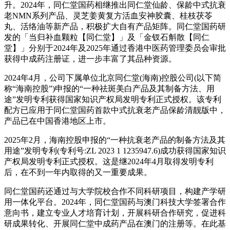
升。2024年，同仁堂国药相继推出同仁堂仙龄、保龄中式抗衰
老NMN系列产品、灵芝姜黄复方活血安神胶囊、桂枝茯苓
丸、活络油等新产品，积极扩大自有产品矩阵。同仁堂国药研
发的「当归补血颗粒【同仁堂】」及「金钗石斛散【同仁
堂】」分别于2024年及2025年通过香港中医药管理委员会审批
获得中成药注册证，进一步丰富了其品种资源。
2024年4月，公司下属单位北京同仁堂(海南)控股公司(以下简
称“海南控股”)申报的“一种祛斑美白产品及其制备方法、用
途”发明专利获得国家知识产权局发明专利正式授权。该专利
配方已应用于同仁堂国药首款中式抗衰老产品保龄清靓版中，
产品已在中国香港地区上市。
2025年2月，海南控股申报的“一种抗衰老产品的制备方法及其
用途”发明专利(专利号:ZL 2023 1 1235947.6)成功获得国家知识
产权局发明专利正式授权。这是继2024年4月取得发明专利
后，在不到一年内取得的又一重要成果。
同仁堂国药还通过与大学院校合作不同科研项目，构建产学研
用一体化平台。2024年，同仁堂国药与澳门科技大学签署合作
意向书，建立专业人才培育计划，开展科研合作研究，促进科
研成果转化、开展同仁堂中成药产品在澳门的注册等。在此基