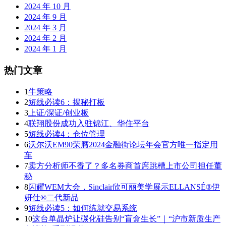
2024 年 10 月
2024 年 9 月
2024 年 3 月
2024 年 2 月
2024 年 1 月
热门文章
1
牛策略
2
短线必读6：揭秘打板
3
上证/深证/创业板
4
联翔股份成功入驻锦江、华住平台
5
短线必读4：仓位管理
6
沃尔沃EM90荣膺2024金融街论坛年会官方唯一指定用
车
7
卖方分析师不香了？多名券商首席跳槽上市公司担任董
秘
8
闪耀WEM大会，Sinclair欣可丽美学展示ELLANSÉ®伊
妍仕®二代新品
9
短线必读5：如何练就交易系统
10
这台单晶炉让碳化硅告别“盲盒生长”｜“沪市新质生产