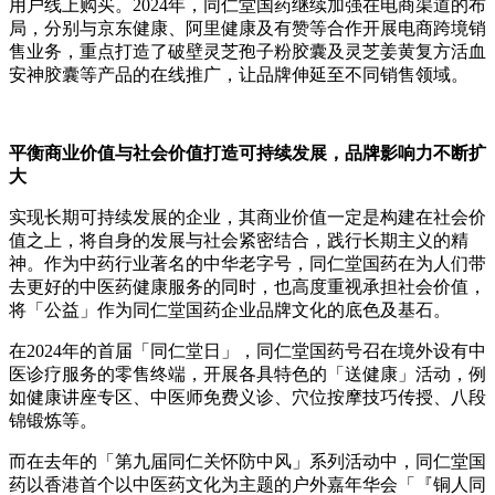
用户线上购买。2024年，同仁堂国药继续加强在电商渠道的布
局，分别与京东健康、阿里健康及有赞等合作开展电商跨境销
售业务，重点打造了破壁灵芝孢子粉胶囊及灵芝姜黄复方活血
安神胶囊等产品的在线推广，让品牌伸延至不同销售领域。
平衡商业价值与社会价值打造可持续发展，品牌影响力不断扩
大
实现长期可持续发展的企业，其商业价值一定是构建在社会价
值之上，将自身的发展与社会紧密结合，践行长期主义的精
神。作为中药行业著名的中华老字号，同仁堂国药在为人们带
去更好的中医药健康服务的同时，也高度重视承担社会价值，
将「公益」作为同仁堂国药企业品牌文化的底色及基石。
在2024年的首届「同仁堂日」，同仁堂国药号召在境外设有中
医诊疗服务的零售终端，开展各具特色的「送健康」活动，例
如健康讲座专区、中医师免费义诊、穴位按摩技巧传授、八段
锦锻炼等。
而在去年的「第九届同仁关怀防中风」系列活动中，同仁堂国
药以香港首个以中医药文化为主题的户外嘉年华会「『铜人同