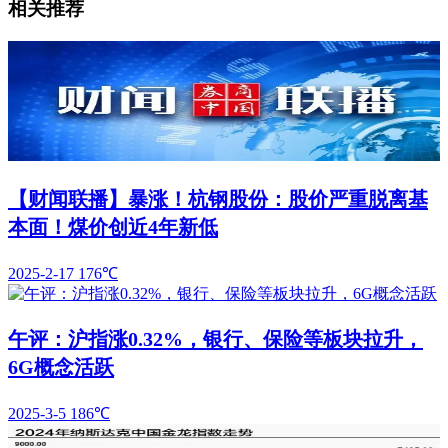
相关推荐
【财闻联播】暴涨！杭钢股份：股价严重脱离基
本面！煤价创近4年新低
2025-2-17
176℃
午评：沪指涨0.32%，银行、保险等板块拉升，
6G概念活跃
2025-3-5
186℃