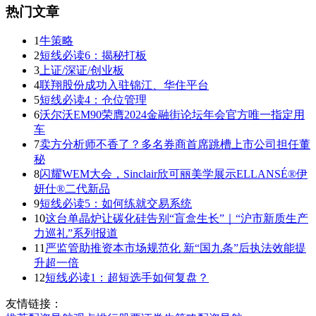
热门文章
1
牛策略
2
短线必读6：揭秘打板
3
上证/深证/创业板
4
联翔股份成功入驻锦江、华住平台
5
短线必读4：仓位管理
6
沃尔沃EM90荣膺2024金融街论坛年会官方唯一指定用
车
7
卖方分析师不香了？多名券商首席跳槽上市公司担任董
秘
8
闪耀WEM大会，Sinclair欣可丽美学展示ELLANSÉ®伊
妍仕®二代新品
9
短线必读5：如何练就交易系统
10
这台单晶炉让碳化硅告别“盲盒生长”｜“沪市新质生产
力巡礼”系列报道
11
严监管助推资本市场规范化 新“国九条”后执法效能提
升超一倍
12
短线必读1：超短选手如何复盘？
友情链接：