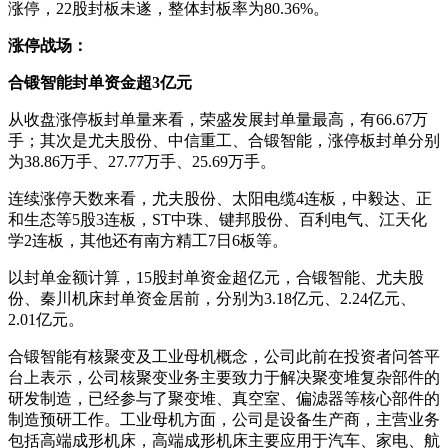
涨停，22股封板未遂，整体封板率为80.36%。
涨停战场：
合锻智能封单资金超3亿元
从收盘涨停板封单量来看，荣盛发展封单量最高，有66.67万
手；其次是尤夫股份、中信重工、合锻智能，涨停板封单分别
为38.86万手、27.77万手、25.69万手。
连续涨停天数来看，尤夫股份、太阳电缆4连板，中毅达、正
和生态等5股3连板，ST中珠、键邦股份、百利电气、江天化
学2连板，其他还有南方精工7日6板等。
以封单金额计算，15股封单资金超亿元，合锻智能、尤夫股
份、秦川机床封单资金居前，分别为3.18亿元、2.24亿元、
2.01亿元。
合锻智能有核聚变及工业母机概念，公司此前在投资者问答平
台上表示，公司核聚变业务主要致力于解决聚变堆复杂部件的
研发制造，已经参与了聚变堆、真空室、偏滤器等核心部件的
制造预研工作。工业母机方面，公司是设备生产商，主营业务
包括高端成形机床，高端成形机床主要应用于汽车、家电、航