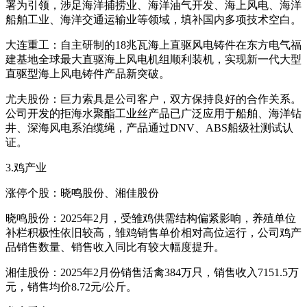
署为引领，涉足海洋捕捞业、海洋油气开发、海上风电、海洋
船舶工业、海洋交通运输业等领域，填补国内多项技术空白。
大连重工：自主研制的18兆瓦海上直驱风电铸件在东方电气福
建基地全球最大直驱海上风电机组顺利装机，实现新一代大型
直驱型海上风电铸件产品新突破。
尤夫股份：巨力索具是公司客户，双方保持良好的合作关系。
公司开发的拒海水聚酯工业丝产品已广泛应用于船舶、海洋钻
井、深海风电系泊缆绳，产品通过DNV、ABS船级社测试认
证。
3.鸡产业
涨停个股：晓鸣股份、湘佳股份
晓鸣股份：2025年2月，受雏鸡供需结构偏紧影响，养殖单位
补栏积极性依旧较高，雏鸡销售单价相对高位运行，公司鸡产
品销售数量、销售收入同比有较大幅度提升。
湘佳股份：2025年2月份销售活禽384万只，销售收入7151.5万
元，销售均价8.72元/公斤。