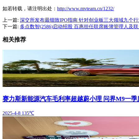
如若转载，请注明出处：
http://www.mvteam.cn/1232/
上一篇:
深交所发布最细致IPO指南 针对创业板三大领域九个行
下一篇:
多点数智(2586)启动招股 百惠担任联席账簿管理人及
相关推荐
赛力斯新能源汽车毛利率超越蔚小理 问界M9一季度销
2025-4-8
135℃