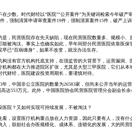
在少数。时代财经以“医院”“公开案件”为关键词检索今年破产
件69件，强制清算申请审查案件19件，强制清算案件15件，破产
的是，民营医院存在先天缺陷，现在民营医院数量多、规模小、
可能被淘汰。事实上也确实如此，早年间部分民营医院依靠医保
早已“百病缠身”，如果不改变，就没办法生存。
机构没有官方机构托底支持，在强监管的大背景下，运营漏洞、
疗机构都在大力推进院区扩张，尤其是大型三甲医院，它们从本
时代财经，医院建设投资周期长，要谨慎对待。
3年，中国非公立医院的数量为26583家，但尚未公开当年的运
亏损高达553万元。此外，中国医院协会民营医院管理分会副会长余小
设医院？又如何实现可持续发展，不被淘汰？
化看，设置医疗机构重点放在人力资源，因此只要有人，没有什
纳入，鼓励社会办医规模化、成体系、连锁化的发展，大的民营