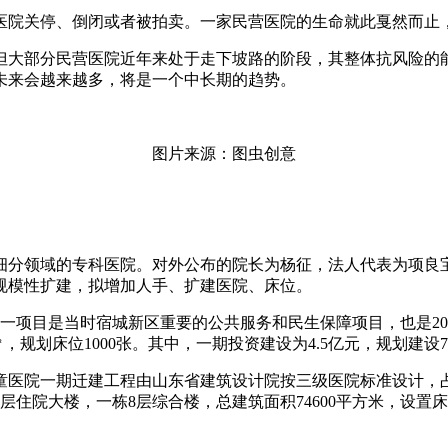
医院关停、倒闭或者被拍卖。一家民营医院的生命就此戛然而止
但大部分民营医院近年来处于走下坡路的阶段，其整体抗风险的
未来会越来越多，将是一个中长期的趋势。
图片来源：图虫创
分领域的专科医院。对外公布的院长为杨征，法人代表为项良宝，
区规模性扩建，拟增加人手、扩建医院、床位。
这一项目是当时宿城新区重要的公共服务和民生保障项目，也是2
万㎡，规划床位1000张。其中，一期投资建设为4.5亿元，规划建设7.
院一期迁建工程由山东省建筑设计院按三级医院标准设计，占地面
层住院大楼，一栋8层综合楼，总建筑面积74600平方米，设置床位