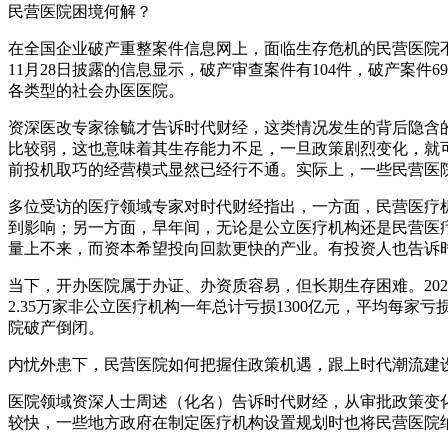
民营医院困境何解？
在全国企业破产重整案件信息网上，面临生存危机的民营医院不
11月28日披露的信息显示，破产审查案件有104件，破产案
各类型的社会办医医院。
资深医改专家徐毓才告诉时代财经，这类情况发生的背后隐含
比较弱，这也意味着其生存能力不足，一旦政策剧烈变化，就
前投机取巧的经营模式显然已经行不通。实际上，一些民营医院
多位受访的医疗领域专家对时代财经指出，一方面，民营医疗
到影响；另一方面，早年间，无论是公立医疗机构还是民营医
量上不来，而资本希望投向回款更快的产业。有投资人也告诉
当下，开办医院属于办证、办资质容易，但长期生存困难。202
2.35万家非公立医疗机构一年总计亏损1300亿元，平均每家
院破产倒闭。
内忧外患下，民营医院如何把握住政策机遇，跟上时代潮流建
医院领域资深人士周述（化名）告诉时代财经，从审批政策变
较快，一些地方政府在制定医疗机构设置规划时也将民营医院