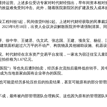
维持运营。上述多位受访专家对时代财经指出，早年间资本相对
的效益难免受到冲击。此外，随着医院新院区的扩建及投入成本
工程纠纷5起，民间借贷纠纷2起。上述时代财经获取的民事裁定书
023年9月18日，出资人会议决议解散医院并申请强制清算。
指定刘萍、徐中华、王健丞、仇文武、张志国、王建、项良宝、杨征
包括建筑面积超过六万平的不动产、构筑物及其他辅助设施、机器设
院。
时代财经在京东资产交易平台发现，一家名为宿迁佳宝儿童医院
拍价格为1.67亿元。
产医院”）等也先后遭到拍卖，经历多次流拍后最终低价转手。其
，成为当地首家由国有企业举办的医院。
买也可能是经历多轮压价后的拍卖结果，甚至可能原有的部分管
不成，最终被内部管理团队合理购买。这也因为原有的管理团队