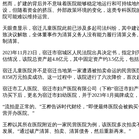
然而，扩建的背后并不意味着医院能够稳定地运行和可持续地
设，但随着资金的挤压、外部政策环境的变化，这类专科医院
院可能难以维持运营。
天眼查显示，宿迁儿童医院此前已涉及多起司法纠纷，其中建设
致决议解散，全体董事作为清算义务人没有能力履行清算义务。2
制清算。
2023年11月23日，宿迁市宿城区人民法院出具决定书，
估情况，该院总资产超4.8亿元，其中固定资产约3.5亿元，
宿迁儿童医院并不是宿迁当地第一家遭遇被拍卖命运的民营医
8358万元拍卖成功。这一过程中，该院进行了六次降价，首次起
宿迁市工人医院、宿迁市妇产医院有限公司（下称“宿迁市妇
功买下后，更名为宿迁市妇幼医院，并于2023年1月揭牌成立
“流拍是正常的。”王桦告诉时代财经，“即便最终医院会被购
营开办医院。”
王桦以其所在医院附近的一家民营医院为例，该医院多次拍卖
发展。“通过破产清算、拍卖、清算债务，然后重新再来。”