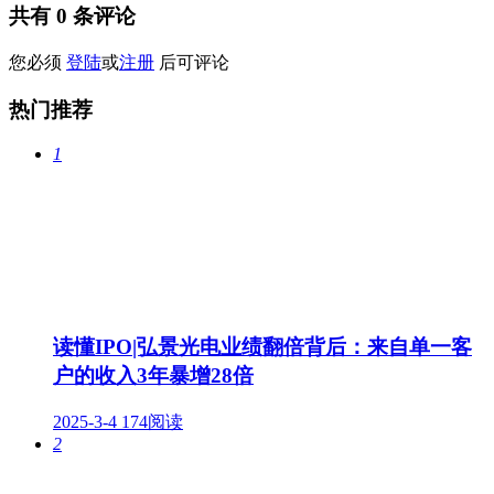
共有
0
条评论
您必须
登陆
或
注册
后可评论
热门推荐
1
读懂IPO|弘景光电业绩翻倍背后：来自单一客
户的收入3年暴增28倍
2025-3-4
174阅读
2