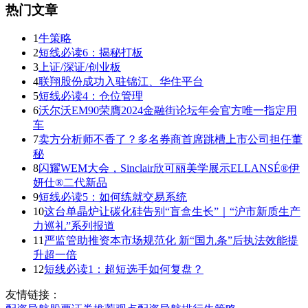
热门文章
1
牛策略
2
短线必读6：揭秘打板
3
上证/深证/创业板
4
联翔股份成功入驻锦江、华住平台
5
短线必读4：仓位管理
6
沃尔沃EM90荣膺2024金融街论坛年会官方唯一指定用
车
7
卖方分析师不香了？多名券商首席跳槽上市公司担任董
秘
8
闪耀WEM大会，Sinclair欣可丽美学展示ELLANSÉ®伊
妍仕®二代新品
9
短线必读5：如何练就交易系统
10
这台单晶炉让碳化硅告别“盲盒生长”｜“沪市新质生产
力巡礼”系列报道
11
严监管助推资本市场规范化 新“国九条”后执法效能提
升超一倍
12
短线必读1：超短选手如何复盘？
友情链接：