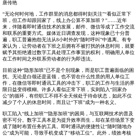
唐传艳
“无论何时何地，工作群里的消息都得时刻关注”“看似正常下
班，但工作却跟回家了，线上办公算不算加班？”……近年
来，伴随着即时通信技术的发展，邮件、微信等成了工作交流
和联系的重要方式。媒体近日调查发现，这种现象已十分普
遍，职工普遍抱怨无法从8小时外的“随时呼叫”中逃离。有专
家认为，让劳动者在下班之后拥有不被打扰的休息时间，就要
赋予其拒绝通过数字工具处理工作事宜的权利，明确用人单位
在工作时间之外联系劳动者的行为即违法。
目前这种“隐形加班”已不是个别现象，而是职工普遍面临的困
扰。无论是白领还是蓝领，也不管在什么性质的用人单位工
作，在微信等即时通讯工具的冲击下，职工的工作与生活的界
限日益变得模糊。许多人看似正常下班，实则陷入“回家办
公”的循环，有些职工不得不全天候处于待命状态，如此不仅
减少了个人的休息时间，而且让“下班”成为一种名义。
职工陷入“线上加班”“隐形加班”的困局，与互联网技术的普及
密不可分。数字工具本是为提升效率而生，却在某些场景下变
成了随时布置任务的工具。即时通讯的便捷性让“随时随地办
公”成为可能，导致手机变成了“移动工位”。此外，绩效考核