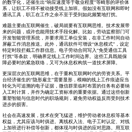
的数字化，还催生出“响应速度等于敬业程度”等畸形的评价体
系，让职工不得不被动接受线上加班。假如没有互联网和即时
通讯工具，职工在工作之余不至于受到如此频繁地打扰。
难题主要由互联网催生，破局就要有互联网思维。技术发展带
来的问题，或许也能用技术手段化解。比如，劳动监察部门可
开发智能管理系统，并要求用工单位安装，在非工作时间自动
屏蔽工作消息推送。此外，通讯软件可增设“休息模式”，设定
特定时段拦截工作群信息。电子劳动合同写入“免受通信工具
打扰”等条款，明确界定线上工作时间边界。这些工具既能保
障必要时的紧急联络，又可为休息权构筑一道技术屏障。
更深层次的互联网思维，在于重构互联网时代的劳资关系。平
台经济催生的“隐形雇主”需要显形，模糊的线上工作痕迹应当
转化为可追溯的电子证据，微信群里临时布置的任务有必要纳
入工时计算，并作为确定工资标准的重要依据。通过这些创新
重塑智能与信息时代的职场规则，避免劳动权益反而受到技术
进步的损害。
社会在高速发展，技术在突飞猛进，维护劳动者休息权等基本
权益，尤其应该与时俱进。离线权入法、电子工时认定、对线
上加班进行补偿等创新，都体现与时俱进的应对思路。用互联