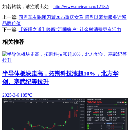
如若转载，请注明出处：
http://www.mvteam.cn/12182/
上一篇:
问界车友跑团闪耀2025重庆女马 问界以豪华服务诠释
品牌价值
下一篇:
【管理之道】唤醒“沉睡账户” 让金融消费更有活力
相关推荐
半导体板块走高，拓荆科技涨超10%，北方华
创、寒武纪等拉升
2025-3-6
185℃