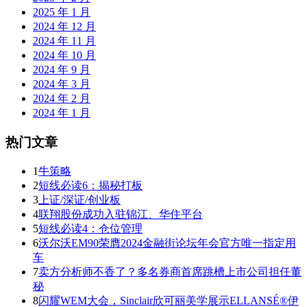
2025 年 1 月
2024 年 12 月
2024 年 11 月
2024 年 10 月
2024 年 9 月
2024 年 3 月
2024 年 2 月
2024 年 1 月
热门文章
1
牛策略
2
短线必读6：揭秘打板
3
上证/深证/创业板
4
联翔股份成功入驻锦江、华住平台
5
短线必读4：仓位管理
6
沃尔沃EM90荣膺2024金融街论坛年会官方唯一指定用
车
7
卖方分析师不香了？多名券商首席跳槽上市公司担任董
秘
8
闪耀WEM大会，Sinclair欣可丽美学展示ELLANSÉ®伊