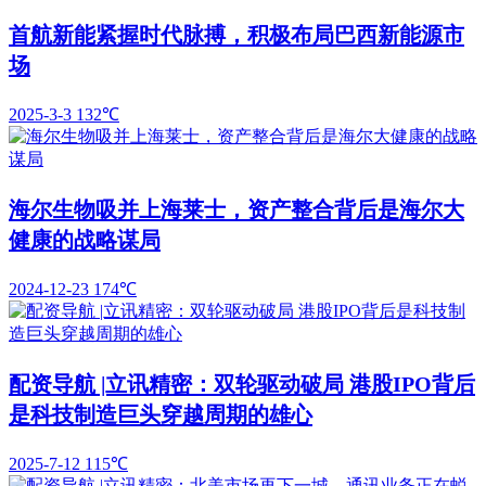
首航新能紧握时代脉搏，积极布局巴西新能源市
场
2025-3-3
132℃
海尔生物吸并上海莱士，资产整合背后是海尔大
健康的战略谋局
2024-12-23
174℃
配资导航 |立讯精密：双轮驱动破局 港股IPO背后
是科技制造巨头穿越周期的雄心
2025-7-12
115℃