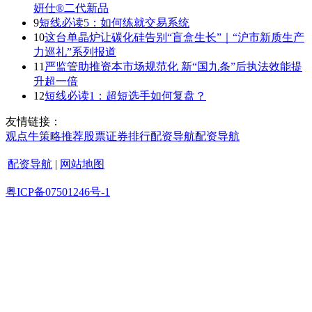
妍仕®二代新品
9
短线必读5：如何练就交易系统
10
这台单晶炉让碳化硅告别“盲盒生长”｜“沪市新质生产
力巡礼”系列报道
11
严监管助推资本市场规范化 新“国九条”后执法效能提
升超一倍
12
短线必读1：超短选手如何复盘？
友情链接：
观点
牛策略
推荐
股票证券
排行
配资导航
配资导航
配资导航
|
网站地图
粤ICP备07501246号-1